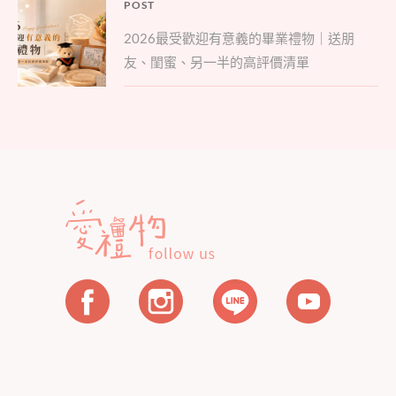
文
POST
Parent
章
2026最受歡迎有意義的畢業禮物｜送朋
post:
導
友、閨蜜、另一半的高評價清單
覽