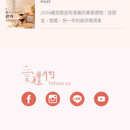
文
POST
Parent
章
2026最受歡迎有意義的畢業禮物｜送朋
post:
導
友、閨蜜、另一半的高評價清單
覽