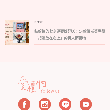
文
POST
Parent
章
結婚後的七夕更要好好送：14款讓老婆覺得
post:
導
「把她放在心上」的情人節禮物
覽