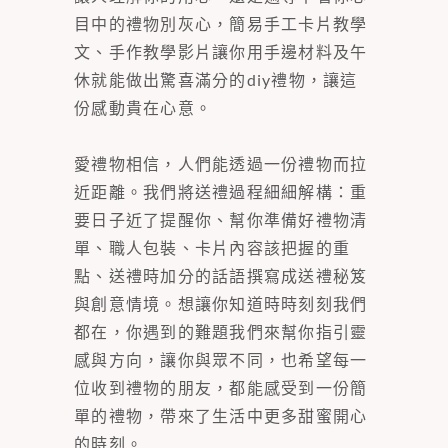
目中的禮物別灰心，簡易手工卡片教學
文、手作教學影片讓你用手邊材料及午
休就能做出驚喜滿分的diy禮物，讓這
份感動貴在心意。
愛禮物相信，人們能透過一份禮物而拉
近距離。我們將送禮過程細細解構：重
要日子近了提醒你、幫你準備好禮物清
單、職人包裝、卡片內容該把握的重
點、送禮時加分的話語撰寫成送禮秘笈
與創意情境。想讓你知道時時刻刻我們
都在，你遇到的難題我們來幫你指引靈
感與方向，讓你與眾不同，也希望每一
位收到禮物的朋友，都能感受到一份簡
單的禮物，帶來了生活中更多甜蜜開心
的時刻。