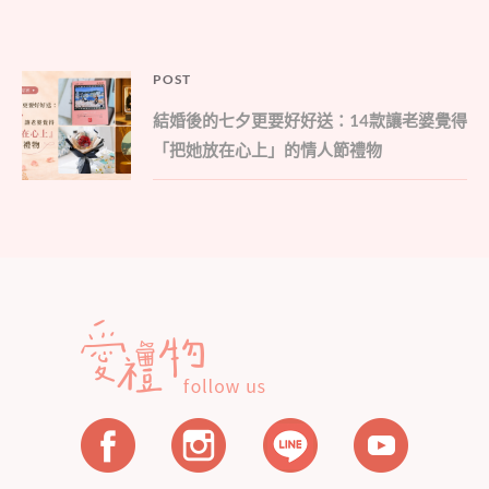
文
POST
Parent
章
結婚後的七夕更要好好送：14款讓老婆覺得
post:
導
「把她放在心上」的情人節禮物
覽