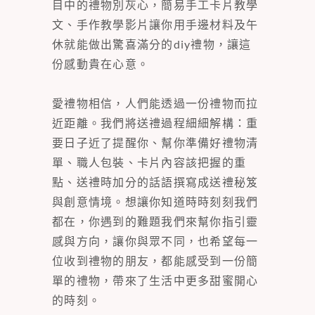
目中的禮物別灰心，簡易手工卡片教學
文、手作教學影片讓你用手邊材料及午
休就能做出驚喜滿分的diy禮物，讓這
份感動貴在心意。
愛禮物相信，人們能透過一份禮物而拉
近距離。我們將送禮過程細細解構：重
要日子近了提醒你、幫你準備好禮物清
單、職人包裝、卡片內容該把握的重
點、送禮時加分的話語撰寫成送禮秘笈
與創意情境。想讓你知道時時刻刻我們
都在，你遇到的難題我們來幫你指引靈
感與方向，讓你與眾不同，也希望每一
位收到禮物的朋友，都能感受到一份簡
單的禮物，帶來了生活中更多甜蜜開心
的時刻。