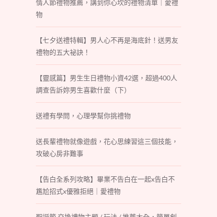
情人節禮物推薦，講到你心坎的禮物清單｜愛禮
物
【七夕送禮特輯】男人心不再是海底針！送男友
禮物的五大祕訣！
【靈感篇】男生生日禮物小資42選，超過400人
調查告訴妳男生喜歡什麼（下）
送禮有學問，心理學幫你挑禮物
送長輩禮物就像遊戲，花心思練習這三個技能，
攻破心房非難事
【告白全系列攻略】畢業不告白在一起x告白不
尷尬招式x優雅拒絕｜愛禮物
聖誕節 交換禮物主題 / 玩法 / 推薦大全，簡單創