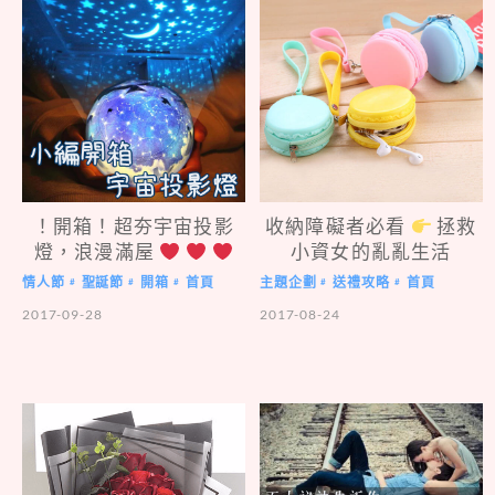
！開箱！超夯宇宙投影
收納障礙者必看
拯救
燈，浪漫滿屋
小資女的亂亂生活
情人節
聖誕節
開箱
首頁
主題企劃
送禮攻略
首頁
#
#
#
#
#
2017-09-28
2017-08-24