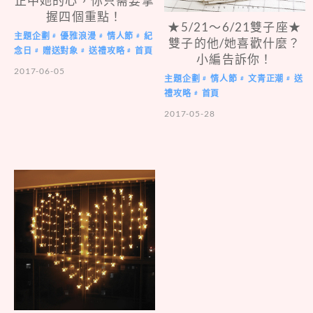
正中她的心，你只需要掌
握四個重點！
★5/21～6/21雙子座★
主題企劃
優雅浪漫
情人節
紀
#
#
#
雙子的他/她喜歡什麼？
念日
贈送對象
送禮攻略
首頁
#
#
#
小編告訴你！
2017-06-05
主題企劃
情人節
文青正潮
送
#
#
#
禮攻略
首頁
#
2017-05-28