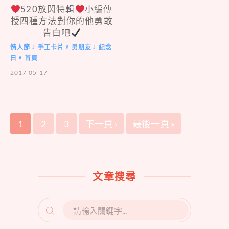
520放閃特輯
小編傳
授四種方法對你的他勇敢
告白吧
情人節
手工卡片
男朋友
紀念
#
#
#
日
首頁
#
2017-05-17
1
2
3
下一頁 ›
最後一頁 »
文章搜尋
SEARCH
FOR: