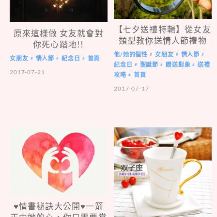
【七夕送禮特輯】從女友
原來這樣做 女友就會對
類型教你送情人節禮物
你死心踏地!!
他/她的個性
女朋友
情人節
#
#
#
女朋友
情人節
紀念日
首頁
#
#
#
紀念日
聖誕節
贈送對象
送禮
#
#
#
2017-07-21
攻略
首頁
#
2017-07-17
♥情書秘訣大公開♥一箭