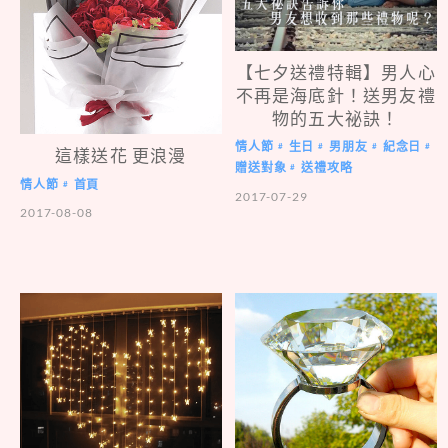
【七夕送禮特輯】男人心
不再是海底針！送男友禮
物的五大祕訣！
情人節
生日
男朋友
紀念日
#
#
#
#
這樣送花 更浪漫
贈送對象
送禮攻略
#
情人節
首頁
#
2017-07-29
2017-08-08