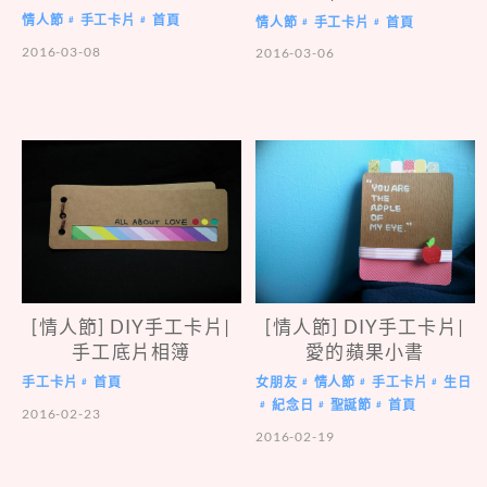
情人節
手工卡片
首頁
#
#
情人節
手工卡片
首頁
#
#
2016-03-08
2016-03-06
[情人節] DIY手工卡片|
[情人節] DIY手工卡片|
手工底片相簿
愛的蘋果小書
手工卡片
首頁
女朋友
情人節
手工卡片
生日
#
#
#
#
紀念日
聖誕節
首頁
#
#
#
2016-02-23
2016-02-19