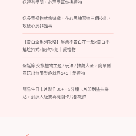
送禮有學問，心理學幫你挑禮物
送長輩禮物就像遊戲，花心思練習這三個技能，
攻破心房非難事
【告白全系列攻略】畢業不告白在一起x告白不
尷尬招式x優雅拒絕｜愛禮物
聖誕節 交換禮物主題 / 玩法 / 推薦大全，簡單創
意玩出無限樂趣就靠1+1｜愛禮物
簡易生日卡片製作30+，5分鐘卡片印刷塗抹拼
貼，到達人級驚喜機關卡片都教妳