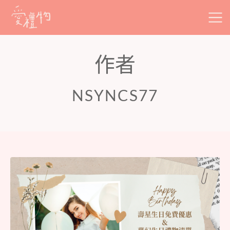
Skip
to
content
作者
NSYNCS77