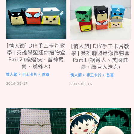
[情人節] DIY手工卡片教
[情人節] DIY手工卡片教
學 | 英雄聯盟迷你禮物盒
學 | 英雄聯盟迷你禮物盒
Part2 (蝙蝠俠、雷神索
Part1 (鋼鐵人、美國隊
爾、蜘蛛人)
長、綠巨人浩克)
情人節
手工卡片
首頁
#
#
情人節
手工卡片
首頁
#
#
2016-03-17
2016-03-16