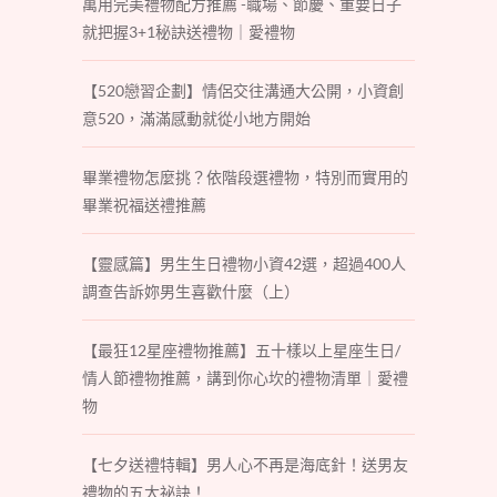
萬用完美禮物配方推薦 -職場、節慶、重要日子
就把握3+1秘訣送禮物｜愛禮物
【520戀習企劃】情侶交往溝通大公開，小資創
意520，滿滿感動就從小地方開始
畢業禮物怎麼挑？依階段選禮物，特別而實用的
畢業祝福送禮推薦
【靈感篇】男生生日禮物小資42選，超過400人
調查告訴妳男生喜歡什麼（上）
【最狂12星座禮物推薦】五十樣以上星座生日/
情人節禮物推薦，講到你心坎的禮物清單｜愛禮
物
【七夕送禮特輯】男人心不再是海底針！送男友
禮物的五大祕訣！