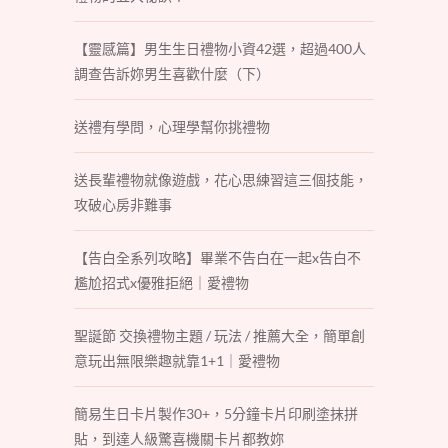
【靈感篇】男生生日禮物小資42選，超過400人
調查告訴妳男生喜歡什麼（下）
送禮有學問，心理學幫你挑禮物
送長輩禮物就像遊戲，花心思練習這三個技能，
攻破心房非難事
【告白全系列攻略】畢業不告白在一起x告白不
尷尬招式x優雅拒絕｜愛禮物
聖誕節 交換禮物主題 / 玩法 / 推薦大全，簡單創
意玩出無限樂趣就靠1+1｜愛禮物
簡易生日卡片製作30+，5分鐘卡片印刷塗抹拼
貼，到達人級驚喜機關卡片都教妳