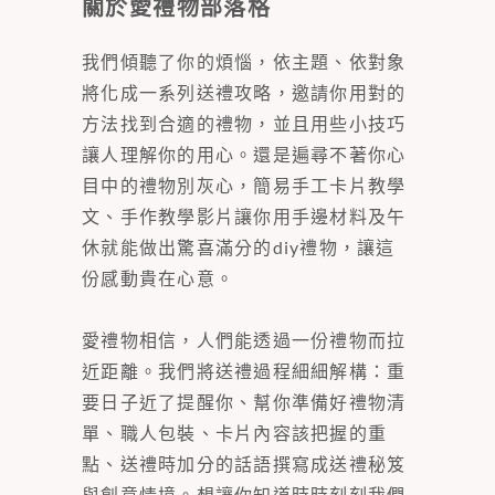
關於愛禮物部落格
我們傾聽了你的煩惱，依主題、依對象
將化成一系列送禮攻略，邀請你用對的
方法找到合適的禮物，並且用些小技巧
讓人理解你的用心。還是遍尋不著你心
目中的禮物別灰心，簡易手工卡片教學
文、手作教學影片讓你用手邊材料及午
休就能做出驚喜滿分的diy禮物，讓這
份感動貴在心意。
愛禮物相信，人們能透過一份禮物而拉
近距離。我們將送禮過程細細解構：重
要日子近了提醒你、幫你準備好禮物清
單、職人包裝、卡片內容該把握的重
點、送禮時加分的話語撰寫成送禮秘笈
與創意情境。想讓你知道時時刻刻我們