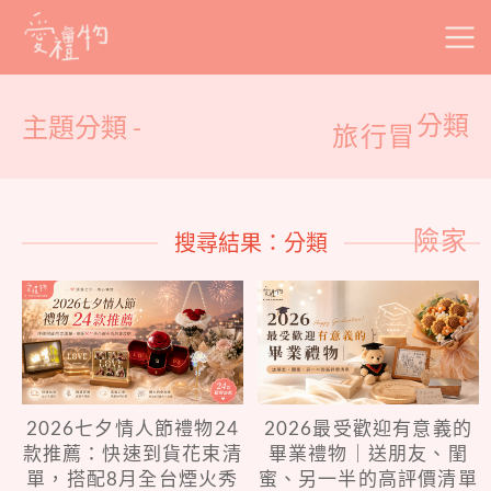
Skip
to
content
主題分類 -
分類
旅行冒
險家
搜尋結果：分類
2026七夕情人節禮物24
2026最受歡迎有意義的
款推薦：快速到貨花束清
畢業禮物｜送朋友、閨
單，搭配8月全台煙火秀
蜜、另一半的高評價清單