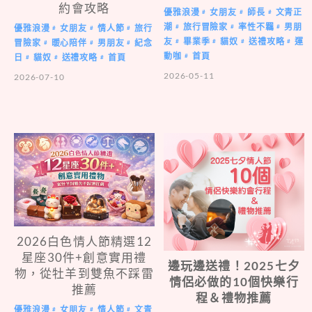
約會攻略
優雅浪漫
女朋友
師長
文青正
#
#
#
潮
旅行冒險家
率性不羈
男朋
#
#
#
優雅浪漫
女朋友
情人節
旅行
#
#
#
友
畢業季
貓奴
送禮攻略
運
#
#
#
#
冒險家
暖心陪伴
男朋友
紀念
#
#
#
動咖
首頁
#
日
貓奴
送禮攻略
首頁
#
#
#
2026-05-11
2026-07-10
2026白色情人節精選12
星座30件+創意實用禮
邊玩邊送禮！2025七夕
物，從牡羊到雙魚不踩雷
情侶必做的10個快樂行
推薦
程＆禮物推薦
優雅浪漫
女朋友
情人節
文青
#
#
#