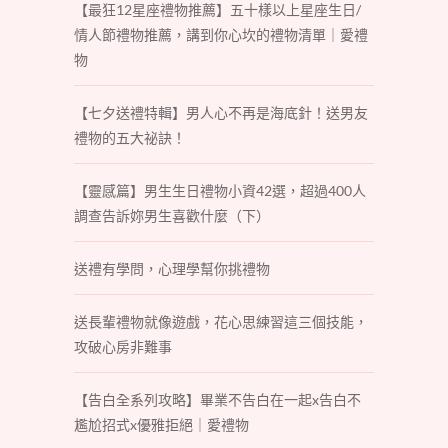
【最狂12星座禮物推薦】五十樣以上星座生日/
情人節禮物推薦，講到你心坎的禮物清單｜愛禮
物
【七夕送禮特輯】男人心不再是海底針！送男友
禮物的五大祕訣！
【靈感篇】男生生日禮物小資42選，超過400人
調查告訴妳男生喜歡什麼（下）
送禮有學問，心理學幫你挑禮物
送長輩禮物就像遊戲，花心思練習這三個技能，
攻破心房非難事
【告白全系列攻略】畢業不告白在一起x告白不
尷尬招式x優雅拒絕｜愛禮物