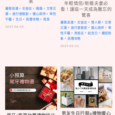
美
年輕情侶/新婚夫妻必
看！讓這一天成為難忘的
優雅浪漫
女朋友
媽媽
文青正
#
#
#
潮
旅行冒險家
暖心陪伴
率性
驚喜
#
#
#
不羈
生日
送禮攻略
首頁
#
#
#
優雅浪漫
女朋友
情人節
文青
#
#
#
2025-06-05
正潮
旅行冒險家
暖心陪伴
率
#
#
#
性不羈
男朋友
紀念日
贈送對
#
#
#
象
送禮攻略
#
2025-02-22
男友生日行程x禮物暖心