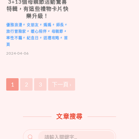
3+13個母親節活動驚喜
特輯，有這些禮物卡片快
樂升級！
優雅浪漫
女朋友
媽媽
師長
#
#
#
#
旅行冒險家
暖心陪伴
母親節
#
#
#
率性不羈
紀念日
送禮攻略
首
#
#
#
頁
2024-04-06
1
2
3
下一頁 ›
文章搜尋
SEARCH