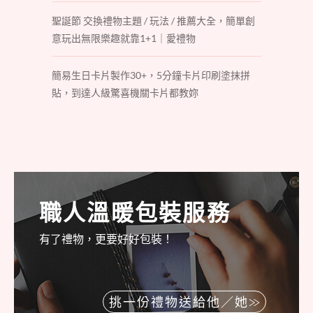
聖誕節 交換禮物主題 / 玩法 / 推薦大全，簡單創
意玩出無限樂趣就靠1+1｜愛禮物
簡易生日卡片製作30+，5分鐘卡片印刷塗抹拼
貼，到達人級驚喜機關卡片都教妳
職人溫暖包裝服務
有了禮物，更要好好包裝！
挑一份禮物送給他／她