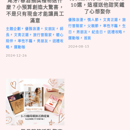
尾牙/春酒抽獎禮物送什
10選，這樣送他甜笑鐵
麼？小預算創造大驚喜，
了心想娶你
不是只有現金才能讓員工
滿意
優雅浪漫
情人節
文青正潮
旅
#
#
#
行冒險家
父親節
率性不羈
生
#
#
#
主題企劃
優雅浪漫
女朋友
師
#
#
#
日
男朋友
紀念日
送禮攻略
#
#
#
#
長
文青正潮
旅行冒險家
暖心
#
#
#
運動咖
首頁
#
陪伴
率性不羈
男朋友
送禮攻
#
#
#
2024-08-15
略
運動咖
#
2024-12-26