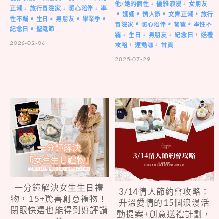
他/她的個性
優雅浪漫
女朋友
#
#
正潮
旅行冒險家
暖心陪伴
率
#
#
#
媽媽
情人節
文青正潮
旅行
#
#
#
#
性不羈
生日
男朋友
畢業季
#
#
#
#
冒險家
暖心陪伴
爸爸
率性不
#
#
#
紀念日
聖誕節
#
羈
生日
男朋友
紀念日
送禮
#
#
#
#
2026-02-06
攻略
運動咖
首頁
#
#
2025-07-29
一分鐘解決女生生日禮
3/14情人節約會攻略：
物，15+驚喜創意禮物！
升溫愛情的15個浪漫活
閉眼快選也能得到好評讚
動提案+創意送禮計劃，