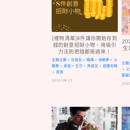
[禮物清單]8件讓你開始存到
2
錢的創意招財小物，用吸引
生
力法則把錢都吸過來！
主題企劃
女朋友
媽媽
母親節
父
#
#
#
#
主題
親節
爸爸
生日
男朋友
送禮攻略
#
#
#
#
父
#
首頁
#
聖誕
2022-08-21
202