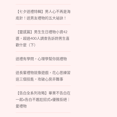
【七夕送禮特輯】男人心不再是海
底針！送男友禮物的五大祕訣！
【靈感篇】男生生日禮物小資42
選，超過400人調查告訴妳男生喜
歡什麼（下）
送禮有學問，心理學幫你挑禮物
送長輩禮物就像遊戲，花心思練習
這三個技能，攻破心房非難事
【告白全系列攻略】畢業不告白在
一起x告白不尷尬招式x優雅拒絕｜
愛禮物