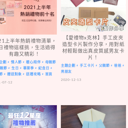
【愛禮物x克林】手工皮夾
021上半年熱銷禮物清單，
造型卡片製作分享，用對紙
日禮物這樣挑，生活過得
材輕鬆做出真皮質感男友卡
有趣又精彩！
片！
企劃
情人節
暖心陪伴
母親節
#
#
#
主題企劃
手工卡片
父親節
爸爸
#
#
#
#
親節
生日
畢業季
紀念日
#
#
#
#
男朋友
節
贈送對象
送禮攻略
首頁
#
#
#
2020-12-13
1-07-12