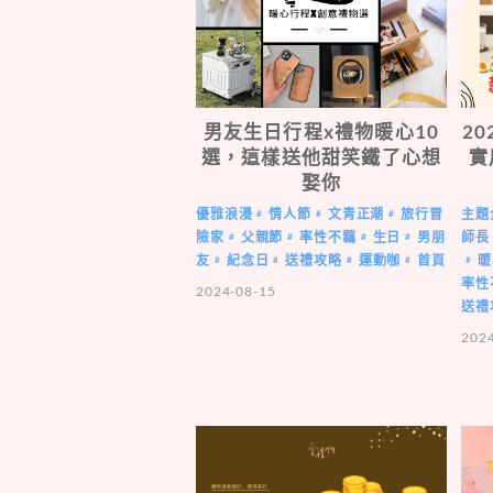
男友生日行程x禮物暖心10
2
選，這樣送他甜笑鐵了心想
實
娶你
優雅浪漫
情人節
文青正潮
旅行冒
主題
#
#
#
險家
父親節
率性不羈
生日
男朋
師長
#
#
#
#
友
紀念日
送禮攻略
運動咖
首頁
暖
#
#
#
#
#
率性
2024-08-15
送禮
202