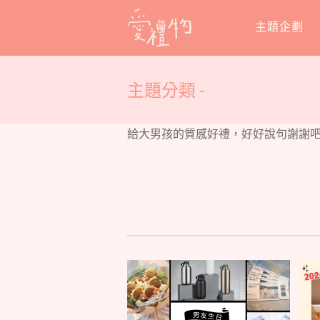
Skip
主題企劃
to
content
主題分類 -
給大男孩的質感好禮，好好說句謝謝