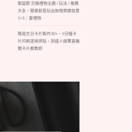
聖誕節 交換禮物主題 / 玩法 / 推薦
大全，簡單創意玩出無限樂趣就靠
1+1｜愛禮物
簡易生日卡片製作30+，5分鐘卡
片印刷塗抹拼貼，到達人級驚喜機
關卡片都教妳