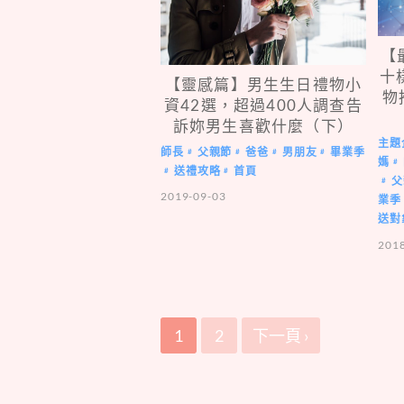
【
十
【靈感篇】男生生日禮物小
物
資42選，超過400人調查告
訴妳男生喜歡什麼（下）
主題
師長
父親節
爸爸
男朋友
畢業季
#
#
#
#
媽
#
送禮攻略
首頁
#
#
父
#
2019-09-03
業季
送對
201
1
2
下一頁 ›