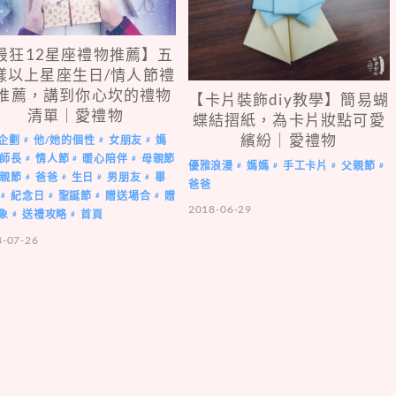
最狂12星座禮物推薦】五
樣以上星座生日/情人節禮
推薦，講到你心坎的禮物
【卡片裝飾diy教學】簡易蝴
清單｜愛禮物
蝶結摺紙，為卡片妝點可愛
繽紛｜愛禮物
企劃
他/她的個性
女朋友
媽
#
#
#
師長
情人節
暖心陪伴
母親節
#
#
#
優雅浪漫
媽媽
手工卡片
父親節
#
#
#
#
親節
爸爸
生日
男朋友
畢
#
#
#
#
爸爸
紀念日
聖誕節
贈送場合
贈
#
#
#
#
2018-06-29
象
送禮攻略
首頁
#
#
8-07-26