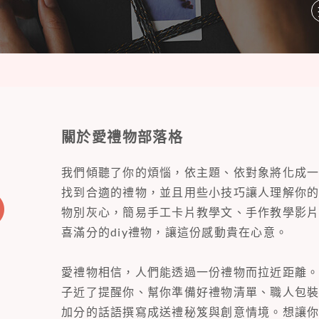
關於愛禮物部落格
我們傾聽了你的煩惱，依主題、依對象將化成
找到合適的禮物，並且用些小技巧讓人理解你
物別灰心，簡易手工卡片教學文、手作教學影
喜滿分的diy禮物，讓這份感動貴在心意。
愛禮物相信，人們能透過一份禮物而拉近距離
子近了提醒你、幫你準備好禮物清單、職人包
加分的話語撰寫成送禮秘笈與創意情境。想讓