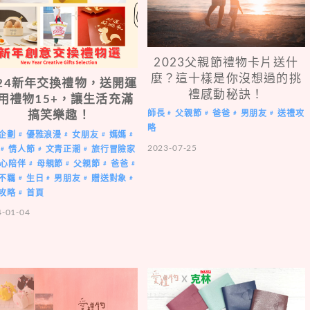
2023父親節禮物卡片送什
麼？這十樣是你沒想過的挑
024新年交換禮物，送開運
禮感動秘訣！
用禮物15+，讓生活充滿
搞笑樂趣！
師長
父親節
爸爸
男朋友
送禮攻
#
#
#
#
略
企劃
優雅浪漫
女朋友
媽媽
#
#
#
#
2023-07-25
情人節
文青正潮
旅行冒險家
#
#
#
心陪伴
母親節
父親節
爸爸
#
#
#
#
不羈
生日
男朋友
贈送對象
#
#
#
#
攻略
首頁
#
4-01-04