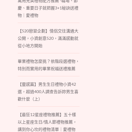
萬用完美禮物配方推薦 -職場、節
慶、重要日子就把握3+1秘訣送禮
物｜愛禮物
【520戀習企劃】情侶交往溝通大
公開，小資創意520，滿滿感動就
從小地方開始
畢業禮物怎麼挑？依階段選禮物，
特別而實用的畢業祝福送禮推薦
【靈感篇】男生生日禮物小資42
選，超過400人調查告訴妳男生喜
歡什麼（上）
【最狂12星座禮物推薦】五十樣
以上星座生日/情人節禮物推薦，
講到你心坎的禮物清單｜愛禮物