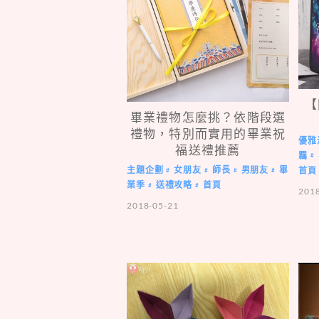
【
畢業禮物怎麼挑？依階段選
禮物，特別而實用的畢業祝
優雅
福送禮推薦
羈
#
主題企劃
女朋友
師長
男朋友
畢
首頁
#
#
#
#
業季
送禮攻略
首頁
#
#
201
2018-05-21