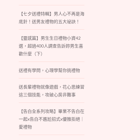
【七夕送禮特輯】男人心不再是海
底針！送男友禮物的五大祕訣！
【靈感篇】男生生日禮物小資42
選，超過400人調查告訴妳男生喜
歡什麼（下）
送禮有學問，心理學幫你挑禮物
送長輩禮物就像遊戲，花心思練習
這三個技能，攻破心房非難事
【告白全系列攻略】畢業不告白在
一起x告白不尷尬招式x優雅拒絕｜
愛禮物