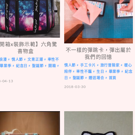
開箱x裝飾示範】六角驚
不一樣的彈跳卡，彈出屬於
喜物盒
我們的回憶
浪漫
情人節
文青正潮
率性不
#
#
#
情人節
手工卡片
旅行冒險家
暖心
#
#
#
畢業季
紀念日
聖誕節
開箱
#
#
#
#
陪伴
率性不羈
生日
畢業季
紀念
#
#
#
#
日
聖誕節
贈送場合
首頁
#
#
#
8-04-13
2018-03-30