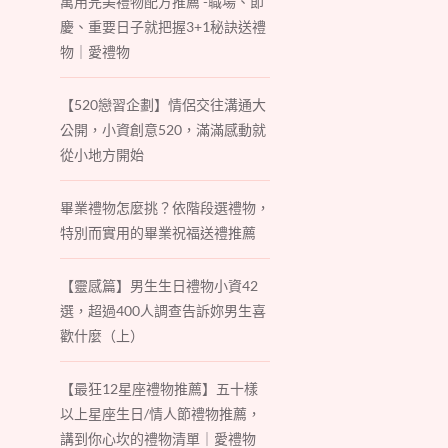
萬用完美禮物配方推薦 -職場、節
慶、重要日子就把握3+1秘訣送禮
物｜愛禮物
【520戀習企劃】情侶交往溝通大
公開，小資創意520，滿滿感動就
從小地方開始
畢業禮物怎麼挑？依階段選禮物，
特別而實用的畢業祝福送禮推薦
【靈感篇】男生生日禮物小資42
選，超過400人調查告訴妳男生喜
歡什麼（上）
【最狂12星座禮物推薦】五十樣
以上星座生日/情人節禮物推薦，
講到你心坎的禮物清單｜愛禮物