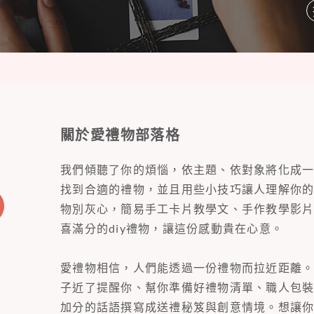
關於愛禮物部落格
我們傾聽了你的煩惱，依主題、依對象將化成
找到合適的禮物，並且用些小技巧讓人理解你
物別灰心，簡易手工卡片教學文、手作教學影
喜滿分的diy禮物，讓這份感動貴在心意。
愛禮物相信，人們能透過一份禮物而拉近距離
子近了提醒你、幫你準備好禮物清單、職人包
加分的話語撰寫成送禮秘笈與創意情境。想讓