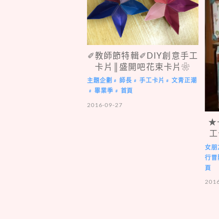
✐教師節特輯✐DIY創意手工
卡片║盛開吧花束卡片❀
主題企劃
師長
手工卡片
文青正潮
#
#
#
畢業季
首頁
#
#
2016-09-27
★
工
女朋
行冒
頁
201