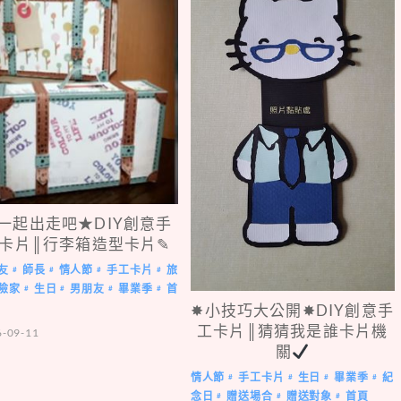
一起出走吧★DIY創意手
卡片║行李箱造型卡片✎
友
師長
情人節
手工卡片
旅
#
#
#
#
險家
生日
男朋友
畢業季
首
#
#
#
#
✸小技巧大公開✸DIY創意手
工卡片║猜猜我是誰卡片機
6-09-11
關
情人節
手工卡片
生日
畢業季
紀
#
#
#
#
念日
贈送場合
贈送對象
首頁
#
#
#