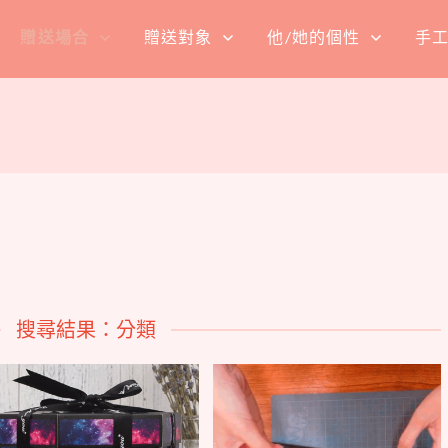
贈送場合
贈送對象
他/她的個性
手
搜尋結果：分類