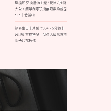
聖誕節 交換禮物主題 / 玩法 / 推薦
大全，簡單創意玩出無限樂趣就靠
1+1｜愛禮物
簡易生日卡片製作30+，5分鐘卡
片印刷塗抹拼貼，到達人級驚喜機
關卡片都教妳