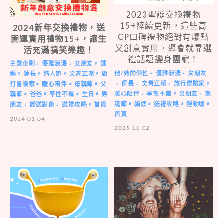
2023聖誕交換禮物
15+陸續更新，這些高
2024新年交換禮物，送
CP口碑禮物絕對有爆點
開運實用禮物15+，讓生
又創意實用，聚會就靠選
活充滿搞笑樂趣！
禮話題變身團寵！
主題企劃
優雅浪漫
女朋友
媽
#
#
#
他/她的個性
優雅浪漫
女朋友
#
#
媽
師長
情人節
文青正潮
旅
#
#
#
#
師長
文青正潮
旅行冒險家
#
#
#
#
行冒險家
暖心陪伴
母親節
父
#
#
#
暖心陪伴
率性不羈
男朋友
聖
#
#
#
親節
爸爸
率性不羈
生日
男
#
#
#
#
誕節
貓奴
送禮攻略
運動咖
#
#
#
#
朋友
贈送對象
送禮攻略
首頁
#
#
#
首頁
2024-01-04
2023-11-02