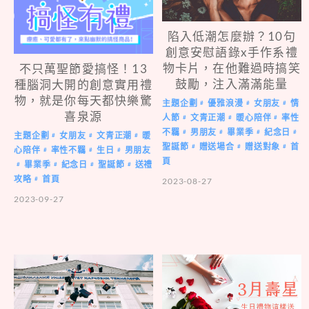
陷入低潮怎麼辦？10句
創意安慰語錄x手作系禮
物卡片，在他難過時搞笑
不只萬聖節愛搞怪！13
鼓勵，注入滿滿能量
種腦洞大開的創意實用禮
物，就是你每天都快樂驚
主題企劃
優雅浪漫
女朋友
情
#
#
#
喜泉源
人節
文青正潮
暖心陪伴
率性
#
#
#
不羈
男朋友
畢業季
紀念日
#
#
#
#
主題企劃
女朋友
文青正潮
暖
#
#
#
聖誕節
贈送場合
贈送對象
首
#
#
#
心陪伴
率性不羈
生日
男朋友
#
#
#
頁
畢業季
紀念日
聖誕節
送禮
#
#
#
#
攻略
首頁
#
2023-08-27
2023-09-27