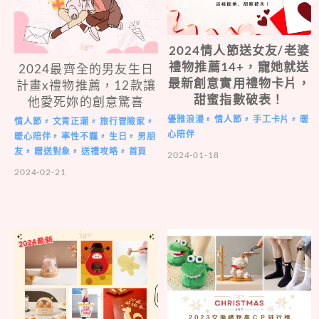
2024情人節送女友/老婆
禮物推薦14+，寵她就送
2024最齊全的男友生日
最新創意實用禮物卡片，
計畫x禮物推薦，12款讓
甜蜜指數破表！
他愛死妳的創意驚喜
優雅浪漫
情人節
手工卡片
暖
#
#
#
情人節
文青正潮
旅行冒險家
#
#
#
心陪伴
暖心陪伴
率性不羈
生日
男朋
#
#
#
友
贈送對象
送禮攻略
首頁
#
#
#
2024-01-18
2024-02-21