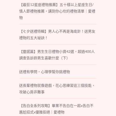
【最狂12星座禮物推薦】五十樣以上星座生日/
情人節禮物推薦，講到你心坎的禮物清單｜愛禮
物
【七夕送禮特輯】男人心不再是海底針！送男友
禮物的五大祕訣！
【靈感篇】男生生日禮物小資42選，超過400人
調查告訴妳男生喜歡什麼（下）
送禮有學問，心理學幫你挑禮物
送長輩禮物就像遊戲，花心思練習這三個技能，
攻破心房非難事
【告白全系列攻略】畢業不告白在一起x告白不
尷尬招式x優雅拒絕｜愛禮物