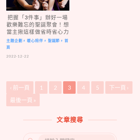
把握「
3
件事」辦好一場
歡樂難忘的聖誕聚會！想
當主揪這樣做省時省心力
主題企劃
暖心陪伴
聖誕節
首
#
#
#
頁
2022-12-22
‹ 前一頁
1
2
3
4
5
下一頁 ›
最後一頁 »
文章搜尋
SEARCH