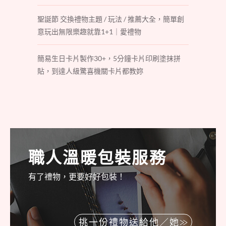
聖誕節 交換禮物主題 / 玩法 / 推薦大全，簡單創
意玩出無限樂趣就靠1+1｜愛禮物
簡易生日卡片製作30+，5分鐘卡片印刷塗抹拼
貼，到達人級驚喜機關卡片都教妳
職人溫暖包裝服務
有了禮物，更要好好包裝！
挑一份禮物送給他／她