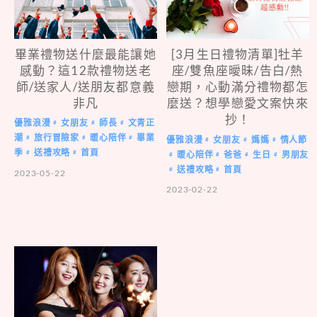
畢業禮物送什麼最能讓她
[3月生日禮物清單]牡羊
感動？這12款禮物送老
座/雙魚座曖昧/告白/熱
師/送家人/送朋友都意義
戀期，心動滿分禮物都怎
非凡
麼送？想學戀愛文案快來
抄！
優雅浪漫
女朋友
師長
文青正
#
#
#
潮
旅行冒險家
暖心陪伴
畢業
#
#
#
優雅浪漫
女朋友
媽媽
情人節
#
#
#
季
送禮攻略
首頁
#
#
暖心陪伴
爸爸
生日
男朋友
#
#
#
#
送禮攻略
首頁
#
#
2023-05-22
2023-02-22