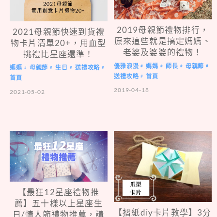
2019母親節禮物排行，
2021母親節快速到貨禮
原來這些就是搞定媽媽、
物卡片清單20+，用血型
老婆及婆婆的禮物！
挑禮比星座還準！
優雅浪漫
媽媽
師長
母親節
#
#
#
#
媽媽
母親節
生日
送禮攻略
#
#
#
#
送禮攻略
首頁
#
首頁
2019-04-18
2021-05-02
【最狂12星座禮物推
薦】五十樣以上星座生
【摺紙diy卡片教學】3分
日/情人節禮物推薦，講