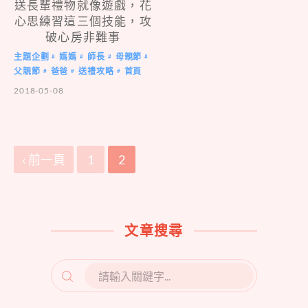
送長輩禮物就像遊戲，花
心思練習這三個技能，攻
破心房非難事
主題企劃
媽媽
師長
母親節
#
#
#
#
父親節
爸爸
送禮攻略
首頁
#
#
#
2018-05-08
‹ 前一頁
1
2
文章搜尋
SEARCH
FOR: