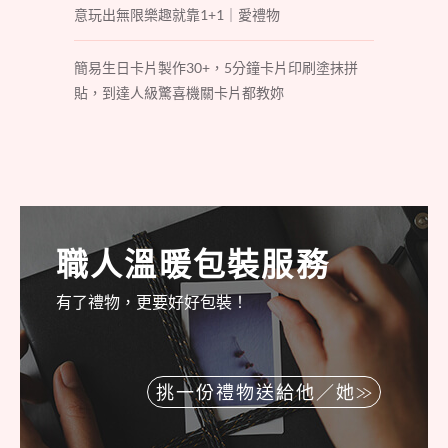
意玩出無限樂趣就靠1+1｜愛禮物
簡易生日卡片製作30+，5分鐘卡片印刷塗抹拼
貼，到達人級驚喜機關卡片都教妳
職人溫暖包裝服務
有了禮物，更要好好包裝！
挑一份禮物送給他／她