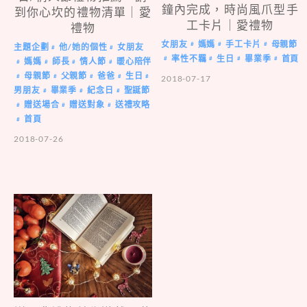
鐘內完成，時尚風爪型手
到你心坎的禮物清單｜愛
工卡片｜愛禮物
禮物
女朋友
媽媽
手工卡片
母親節
#
#
#
主題企劃
他/她的個性
女朋友
#
#
率性不羈
生日
畢業季
首頁
#
#
#
#
媽媽
師長
情人節
暖心陪伴
#
#
#
#
母親節
父親節
爸爸
生日
#
#
#
#
#
2018-07-17
男朋友
畢業季
紀念日
聖誕節
#
#
#
贈送場合
贈送對象
送禮攻略
#
#
#
首頁
#
2018-07-26