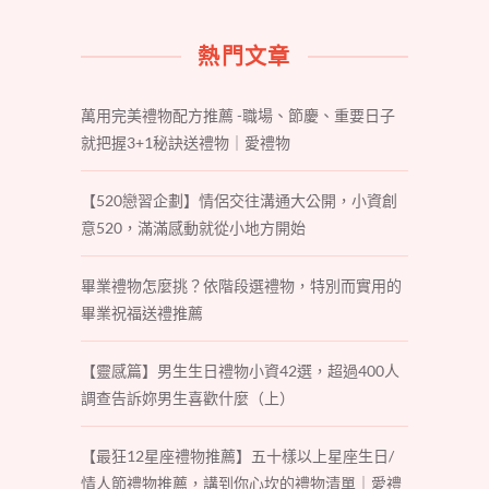
熱門文章
萬用完美禮物配方推薦 -職場、節慶、重要日子
就把握3+1秘訣送禮物｜愛禮物
【520戀習企劃】情侶交往溝通大公開，小資創
意520，滿滿感動就從小地方開始
畢業禮物怎麼挑？依階段選禮物，特別而實用的
畢業祝福送禮推薦
【靈感篇】男生生日禮物小資42選，超過400人
調查告訴妳男生喜歡什麼（上）
【最狂12星座禮物推薦】五十樣以上星座生日/
情人節禮物推薦，講到你心坎的禮物清單｜愛禮