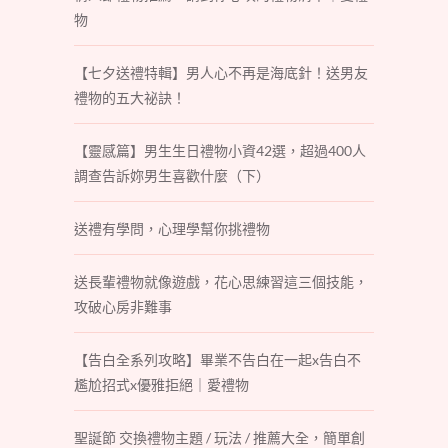
物
【七夕送禮特輯】男人心不再是海底針！送男友
禮物的五大祕訣！
【靈感篇】男生生日禮物小資42選，超過400人
調查告訴妳男生喜歡什麼（下）
送禮有學問，心理學幫你挑禮物
送長輩禮物就像遊戲，花心思練習這三個技能，
攻破心房非難事
【告白全系列攻略】畢業不告白在一起x告白不
尷尬招式x優雅拒絕｜愛禮物
聖誕節 交換禮物主題 / 玩法 / 推薦大全，簡單創