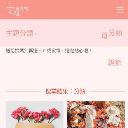
Skip
to
content
主題分類 -
分類
母
送給媽媽別再送三Ｃ或家電，送點貼心吧！
親節
搜尋結果：分類