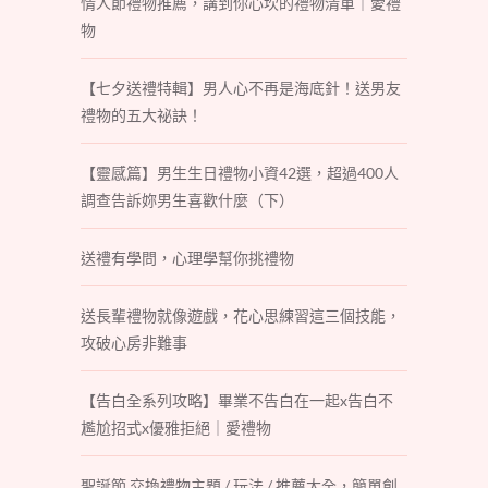
情人節禮物推薦，講到你心坎的禮物清單｜愛禮
物
【七夕送禮特輯】男人心不再是海底針！送男友
禮物的五大祕訣！
【靈感篇】男生生日禮物小資42選，超過400人
調查告訴妳男生喜歡什麼（下）
送禮有學問，心理學幫你挑禮物
送長輩禮物就像遊戲，花心思練習這三個技能，
攻破心房非難事
【告白全系列攻略】畢業不告白在一起x告白不
尷尬招式x優雅拒絕｜愛禮物
聖誕節 交換禮物主題 / 玩法 / 推薦大全，簡單創