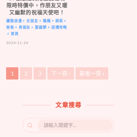
限時特價中，作朋友又暖
又幽默的祝福天使吧！
優雅浪漫
女朋友
媽媽
師長
#
#
#
#
爸爸
男朋友
聖誕節
送禮攻略
#
#
#
首頁
#
2024-11-24
1
2
3
下一頁 ›
最後一頁 »
文章搜尋
SEARCH
FOR: