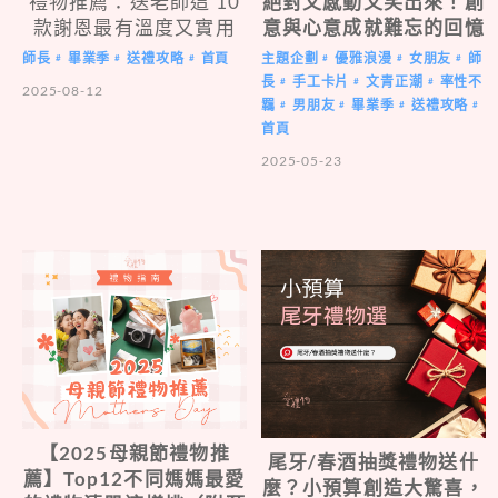
禮物推薦：送老師這 10
絕對又感動又笑出來！創
款謝恩最有溫度又實用
意與心意成就難忘的回憶
師長
畢業季
送禮攻略
首頁
主題企劃
優雅浪漫
女朋友
師
#
#
#
#
#
#
長
手工卡片
文青正潮
率性不
#
#
#
2025-08-12
羈
男朋友
畢業季
送禮攻略
#
#
#
#
首頁
2025-05-23
【2025母親節禮物推
尾牙/春酒抽獎禮物送什
薦】Top12不同媽媽最愛
麼？小預算創造大驚喜，