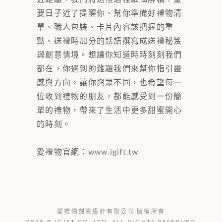
要日子近了提醒你、幫你準備好禮物清
單、職人包裝、卡片內容該把握的重
點、送禮時加分的話語撰寫成送禮秘笈
與創意情境。想讓你知道時時刻刻我們
都在，你遇到的難題我們來幫你指引靈
感與方向，讓你與眾不同，也希望每一
位收到禮物的朋友，都能感受到一份簡
單的禮物，帶來了生活中更多甜蜜開心
的時刻。
愛禮物官網：
www.igift.tw
愛禮物創意設計有限公司 版權所有
2018 © IGIFT CO. LTD. ALL RIGHTS RESERVED