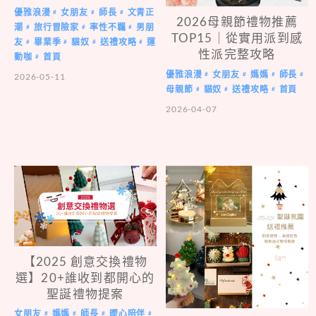
優雅浪漫
女朋友
師長
文青正
#
#
#
2026母親節禮物推薦
潮
旅行冒險家
率性不羈
男朋
#
#
#
TOP15｜從實用派到感
友
畢業季
貓奴
送禮攻略
運
#
#
#
#
性派完整攻略
動咖
首頁
#
優雅浪漫
女朋友
媽媽
師長
#
#
#
#
2026-05-11
母親節
貓奴
送禮攻略
首頁
#
#
#
2026-04-07
【2025 創意交換禮物
選】20+誰收到都開心的
聖誕禮物提案
女朋友
媽媽
師長
暖心陪伴
#
#
#
#