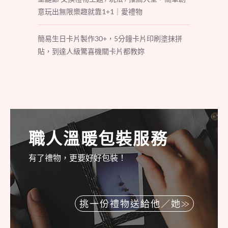
意玩出無限樂趣就靠1+1｜愛禮物
簡易生日卡片製作30+，5分鐘卡片印刷塗抹拼
貼，到達人級驚喜機關卡片都教妳
職人溫暖包裝服務
有了禮物，更要好好包裝！
挑一份禮物送給他／她