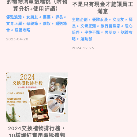
的禮物清單這樣挑（附預
不是只有現金才能讓員工
算分析+使用評語）
滿意
優雅浪漫
女朋友
媽媽
師長
#
#
#
#
主題企劃
優雅浪漫
女朋友
師
#
#
#
文青正潮
母親節
貓奴
贈送場
#
#
#
長
文青正潮
旅行冒險家
暖心
#
#
#
合
送禮攻略
#
陪伴
率性不羈
男朋友
送禮攻
#
#
#
2025-04-20
略
運動咖
#
2024-12-26
2024交換禮物排行榜，
10樣爆紅實用聖誕禮物