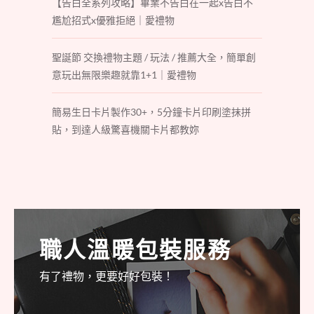
【告白全系列攻略】畢業不告白在一起x告白不
尷尬招式x優雅拒絕｜愛禮物
聖誕節 交換禮物主題 / 玩法 / 推薦大全，簡單創
意玩出無限樂趣就靠1+1｜愛禮物
簡易生日卡片製作30+，5分鐘卡片印刷塗抹拼
貼，到達人級驚喜機關卡片都教妳
職人溫暖包裝服務
有了禮物，更要好好包裝！