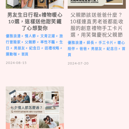
男友生日行程x禮物暖心
父親節該送爸爸什麼？
10選，這樣送他甜笑鐵
10樣連直男老爸都能收
了心想娶你
服的創意禮物手工卡片
選，用笑聲慶祝父親節
優雅浪漫
情人節
文青正潮
旅
#
#
#
行冒險家
父親節
率性不羈
生
#
#
#
優雅浪漫
師長
手工卡片
暖心
#
#
#
日
男朋友
紀念日
送禮攻略
#
#
#
#
陪伴
爸爸
男朋友
紀念日
首
#
#
#
#
運動咖
首頁
#
頁
2024-08-15
2024-07-20