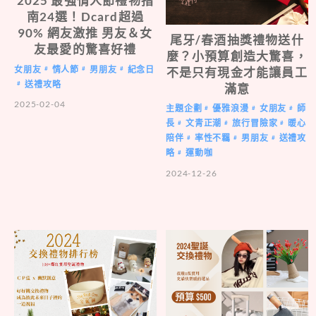
2025 最強情人節禮物指
南24選！Dcard超過
90% 網友激推 男友＆女
尾牙/春酒抽獎禮物送什
友最愛的驚喜好禮
麼？小預算創造大驚喜，
女朋友
情人節
男朋友
紀念日
不是只有現金才能讓員工
#
#
#
送禮攻略
#
滿意
2025-02-04
主題企劃
優雅浪漫
女朋友
師
#
#
#
長
文青正潮
旅行冒險家
暖心
#
#
#
陪伴
率性不羈
男朋友
送禮攻
#
#
#
略
運動咖
#
2024-12-26