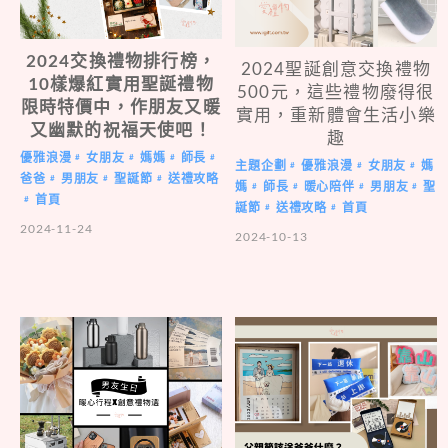
2024交換禮物排行榜，
2024聖誕創意交換禮物
10樣爆紅實用聖誕禮物
500元，這些禮物廢得很
限時特價中，作朋友又暖
實用，重新體會生活小樂
又幽默的祝福天使吧！
趣
優雅浪漫
女朋友
媽媽
師長
#
#
#
#
主題企劃
優雅浪漫
女朋友
媽
#
#
#
爸爸
男朋友
聖誕節
送禮攻略
#
#
#
媽
師長
暖心陪伴
男朋友
聖
#
#
#
#
首頁
#
誕節
送禮攻略
首頁
#
#
2024-11-24
2024-10-13