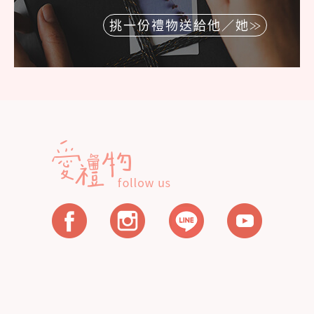
挑一份禮物送給他／她