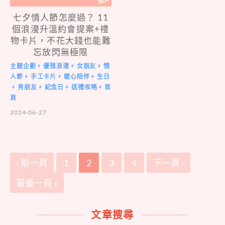
七夕情人節怎麼過？ 11
個浪漫升溫約會提案+禮
物卡片，不花大錢也能難
忘放閃無極限
主題企劃
優雅浪漫
女朋友
情
#
#
#
人節
手工卡片
暖心陪伴
生日
#
#
#
男朋友
紀念日
送禮攻略
首
#
#
#
#
頁
2024-06-27
‹ 前一頁
1
2
3
4
下一頁 ›
最後一頁 »
文章搜尋