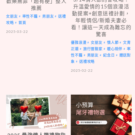
歡樂無罪「超有梗」整人
升溫愛情的15個浪漫活
推薦
動提案+創意送禮計劃，
女朋友
率性不羈
男朋友
送禮
#
#
#
年輕情侶/新婚夫妻必
攻略
首頁
#
看！讓這一天成為難忘的
2025-03-22
驚喜
優雅浪漫
女朋友
情人節
文青
#
#
#
正潮
旅行冒險家
暖心陪伴
率
#
#
#
性不羈
男朋友
紀念日
贈送對
#
#
#
象
送禮攻略
#
2025-02-22