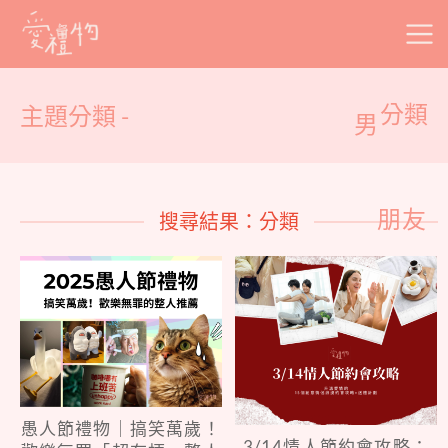
Skip
to
content
主題分類 -
分類
男
朋友
搜尋結果：分類
愚人節禮物｜搞笑萬歲！
3/14情人節約會攻略：