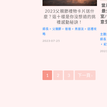
當
最
2023父親節禮物卡片送什
室
麼？這十樣是你沒想過的挑
意
禮感動秘訣！
師長
父親節
爸爸
男朋友
送禮攻
#
#
#
#
略
主題
師長
2023-07-25
紀
#
202
1
2
3
下一頁 ›