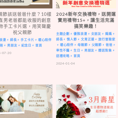
親節該送爸爸什麼？10樣
2024新年交換禮物，送開運
直男老爸都能收服的創意
實用禮物15+，讓生活充滿
物手工卡片選，用笑聲慶
搞笑樂趣！
祝父親節
主題企劃
優雅浪漫
女朋友
媽媽
#
#
#
#
師長
情人節
文青正潮
旅行冒險家
#
#
#
浪漫
師長
手工卡片
暖心陪伴
#
#
#
暖心陪伴
母親節
父親節
爸爸
#
#
#
#
#
爸
男朋友
紀念日
首頁
#
#
#
率性不羈
生日
男朋友
贈送對象
#
#
#
#
4-07-20
送禮攻略
首頁
#
2024-01-04