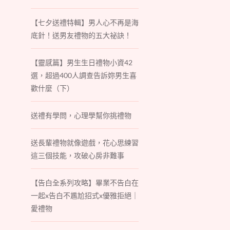
【七夕送禮特輯】男人心不再是海
底針！送男友禮物的五大祕訣！
【靈感篇】男生生日禮物小資42
選，超過400人調查告訴妳男生喜
歡什麼（下）
送禮有學問，心理學幫你挑禮物
送長輩禮物就像遊戲，花心思練習
這三個技能，攻破心房非難事
【告白全系列攻略】畢業不告白在
一起x告白不尷尬招式x優雅拒絕｜
愛禮物