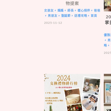
物提案
女朋友
媽媽
師長
暖心陪伴
爸爸
#
#
#
#
男朋友
聖誕節
送禮攻略
首頁
2
#
#
#
#
掌
2025-11-12
優雅
男
#
略
#
202