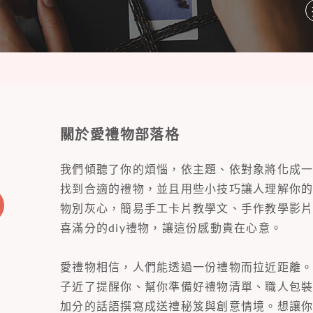
關於愛禮物部落格
我們傾聽了你的煩惱，依主題、依對象將化成
找到合適的禮物，並且用些小技巧讓人理解你
物別灰心，簡易手工卡片教學文、手作教學影
喜滿分的diy禮物，讓這份感動貴在心意。
愛禮物相信，人們能透過一份禮物而拉近距離
子近了提醒你、幫你準備好禮物清單、職人包
加分的話語撰寫成送禮秘笈與創意情境。想讓