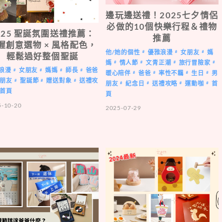
邊玩邊送禮！2025七夕情侶
必做的10個快樂行程＆禮物
025 聖誕氛圍送禮推薦：
推薦
握創意選物 × 風格配色，
他/她的個性
優雅浪漫
女朋友
媽
#
#
#
輕鬆過好整個聖誕
媽
情人節
文青正潮
旅行冒險家
#
#
#
#
浪漫
女朋友
媽媽
師長
爸爸
#
#
#
#
暖心陪伴
爸爸
率性不羈
生日
男
#
#
#
#
朋友
聖誕節
贈送對象
送禮攻
#
#
#
朋友
紀念日
送禮攻略
運動咖
首
#
#
#
#
首頁
頁
5-10-20
2025-07-29