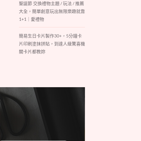
聖誕節 交換禮物主題 / 玩法 / 推薦
大全，簡單創意玩出無限樂趣就靠
1+1｜愛禮物
簡易生日卡片製作30+，5分鐘卡
片印刷塗抹拼貼，到達人級驚喜機
關卡片都教妳