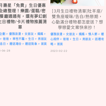
月壽星「免費」生日優惠
全總整理！樂園/蛋糕/密
[3月生日禮物清單]牡羊座/
/餐廳通通有，還有夢幻創
雙魚座曖昧/告白/熱戀期，
生日禮物/卡片禮物推薦清
心動滿分禮物都怎麼送？想
單
學戀愛文案快來抄！
企劃
優雅浪漫
女朋友
媽媽
優雅浪漫
女朋友
媽媽
情人節
暖
#
#
#
#
#
#
#
#
爸爸
率性不羈
生日
男朋友
心陪伴
爸爸
生日
男朋友
送禮攻
#
#
#
#
#
#
#
#
念日
贈送場合
贈送對象
首頁
略
首頁
#
#
#
#
3-06-28
2023-02-22