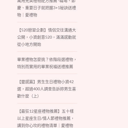
萬用完美禮物配方推薦 -職場、節
慶、重要日子就把握3+1秘訣送禮
物｜愛禮物
【520戀習企劃】情侶交往溝通大
公開，小資創意520，滿滿感動就
從小地方開始
畢業禮物怎麼挑？依階段選禮物，
特別而實用的畢業祝福送禮推薦
【靈感篇】男生生日禮物小資42
選，超過400人調查告訴妳男生喜
歡什麼（上）
【最狂12星座禮物推薦】五十樣
以上星座生日/情人節禮物推薦，
講到你心坎的禮物清單｜愛禮物