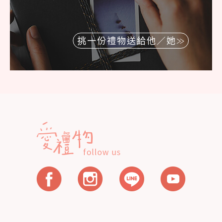
挑一份禮物送給他／她