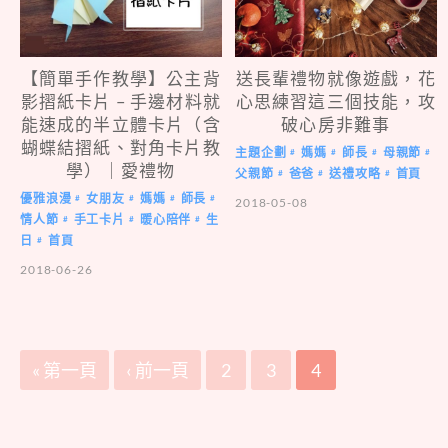
【簡單手作教學】公主背
送長輩禮物就像遊戲，花
影摺紙卡片 – 手邊材料就
心思練習這三個技能，攻
能速成的半立體卡片（含
破心房非難事
蝴蝶結摺紙、對角卡片教
主題企劃
媽媽
師長
母親節
#
#
#
#
學）｜愛禮物
父親節
爸爸
送禮攻略
首頁
#
#
#
優雅浪漫
女朋友
媽媽
師長
#
#
#
#
2018-05-08
情人節
手工卡片
暖心陪伴
生
#
#
#
日
首頁
#
2018-06-26
« 第一頁
‹ 前一頁
2
3
4