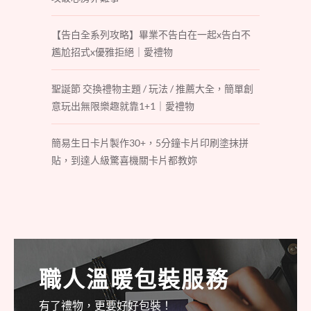
【告白全系列攻略】畢業不告白在一起x告白不
尷尬招式x優雅拒絕｜愛禮物
聖誕節 交換禮物主題 / 玩法 / 推薦大全，簡單創
意玩出無限樂趣就靠1+1｜愛禮物
簡易生日卡片製作30+，5分鐘卡片印刷塗抹拼
貼，到達人級驚喜機關卡片都教妳
職人溫暖包裝服務
有了禮物，更要好好包裝！