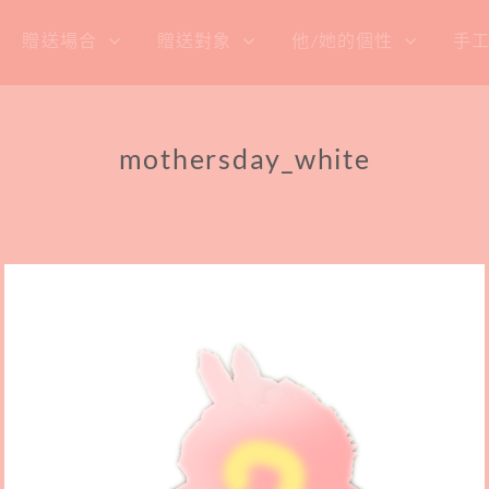
贈送場合
贈送對象
他/她的個性
手
mothersday_white