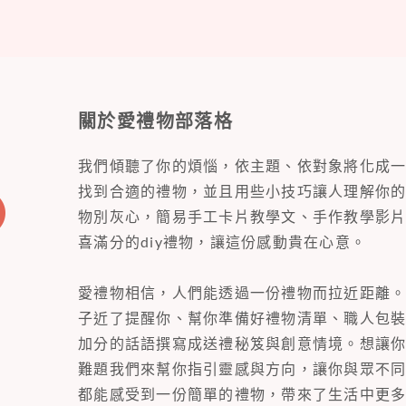
關於愛禮物部落格
我們傾聽了你的煩惱，依主題、依對象將化成
找到合適的禮物，並且用些小技巧讓人理解你
物別灰心，簡易手工卡片教學文、手作教學影
喜滿分的diy禮物，讓這份感動貴在心意。
愛禮物相信，人們能透過一份禮物而拉近距離
子近了提醒你、幫你準備好禮物清單、職人包
加分的話語撰寫成送禮秘笈與創意情境。想讓
難題我們來幫你指引靈感與方向，讓你與眾不
都能感受到一份簡單的禮物，帶來了生活中更