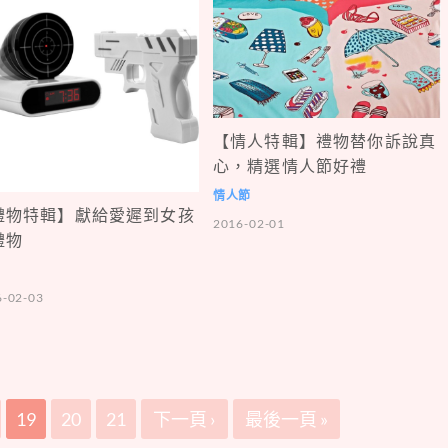
【情人特輯】禮物替你訴說真
心，精選情人節好禮
情人節
禮物特輯】獻給愛遲到女孩
2016-02-01
禮物
6-02-03
19
20
21
下一頁 ›
最後一頁 »