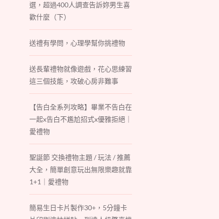
選，超過400人調查告訴妳男生喜
歡什麼（下）
送禮有學問，心理學幫你挑禮物
送長輩禮物就像遊戲，花心思練習
這三個技能，攻破心房非難事
【告白全系列攻略】畢業不告白在
一起x告白不尷尬招式x優雅拒絕｜
愛禮物
聖誕節 交換禮物主題 / 玩法 / 推薦
大全，簡單創意玩出無限樂趣就靠
1+1｜愛禮物
簡易生日卡片製作30+，5分鐘卡