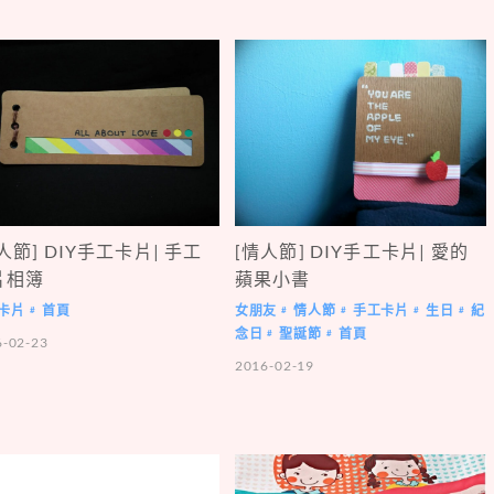
人節] DIY手工卡片| 手工
[情人節] DIY手工卡片| 愛的
片相簿
蘋果小書
卡片
首頁
女朋友
情人節
手工卡片
生日
紀
#
#
#
#
#
念日
聖誕節
首頁
#
#
6-02-23
2016-02-19