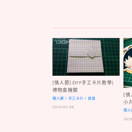
[情人節] DIY手工卡片教學|
禮物盒機關
[情
情人節
手工卡片
首頁
#
#
小
2016-03-08
情人
201