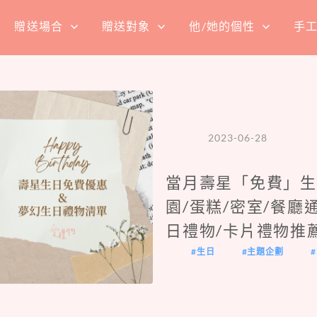
贈送場合
贈送對象
他/她的個性
手
2023-06-28
當月壽星「免費」生
園/蛋糕/密室/餐
日禮物/卡片禮物推
生日
主題企劃