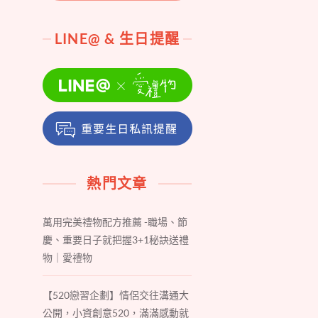
LINE@ & 生日提醒
熱門文章
萬用完美禮物配方推薦 -職場、節
慶、重要日子就把握3+1秘訣送禮
物｜愛禮物
【520戀習企劃】情侶交往溝通大
公開，小資創意520，滿滿感動就