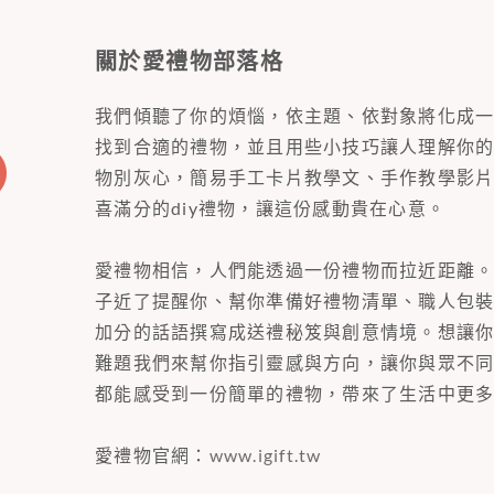
關於愛禮物部落格
我們傾聽了你的煩惱，依主題、依對象將化成
找到合適的禮物，並且用些小技巧讓人理解你
物別灰心，簡易手工卡片教學文、手作教學影
喜滿分的diy禮物，讓這份感動貴在心意。
愛禮物相信，人們能透過一份禮物而拉近距離
子近了提醒你、幫你準備好禮物清單、職人包
加分的話語撰寫成送禮秘笈與創意情境。想讓
難題我們來幫你指引靈感與方向，讓你與眾不
都能感受到一份簡單的禮物，帶來了生活中更
愛禮物官網：
www.igift.tw