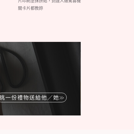
片印刷塗抹拼貼，到達人級驚喜機
關卡片都教妳
挑一份禮物送給他／她