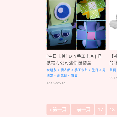
[生日卡片] DIY手工卡片| 怪
【
獸電力公司迷你禮物盒
的
女朋友
情人節
手工卡片
生日
男
首頁
#
#
#
#
朋友
紀念日
首頁
#
#
201
2016-02-16
« 第一頁
‹ 前一頁
17
18