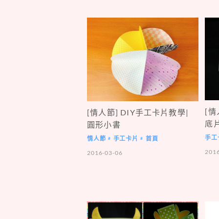
[情
[情人節] DIY手工卡片教學|
底
圓形小書
手工
情人節
手工卡片
首頁
#
#
201
2016-03-06