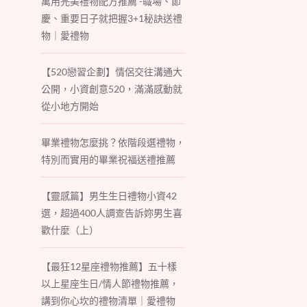
萬用完美禮物配方推薦 -職場、節
慶、重要日子就把握3+1秘訣送禮
物｜愛禮物
【520戀習企劃】情侶交往溝通大
公開，小資創意520，滿滿感動就
從小地方開始
畢業禮物怎麼挑？依階段選禮物，
特別而實用的畢業祝福送禮推薦
【靈感篇】男生生日禮物小資42
選，超過400人調查告訴妳男生喜
歡什麼（上）
【最狂12星座禮物推薦】五十樣
以上星座生日/情人節禮物推薦，
講到你心坎的禮物清單｜愛禮物