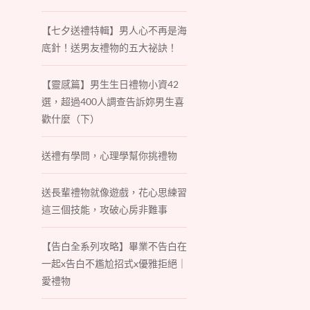
【七夕送禮特輯】男人心不再是海
底針！送男友禮物的五大祕訣！
【靈感篇】男生生日禮物小資42
選，超過400人調查告訴妳男生喜
歡什麼（下）
送禮有學問，心理學幫你挑禮物
送長輩禮物就像遊戲，花心思練習
這三個技能，攻破心房非難事
【告白全系列攻略】畢業不告白在
一起x告白不尷尬招式x優雅拒絕｜
愛禮物