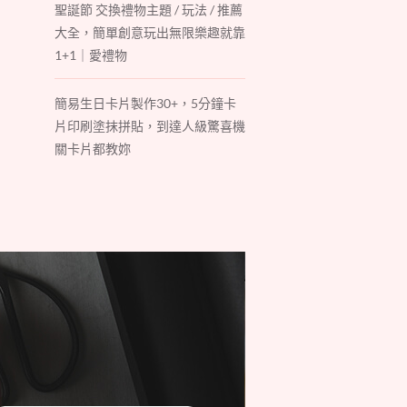
聖誕節 交換禮物主題 / 玩法 / 推薦
大全，簡單創意玩出無限樂趣就靠
1+1｜愛禮物
簡易生日卡片製作30+，5分鐘卡
片印刷塗抹拼貼，到達人級驚喜機
關卡片都教妳