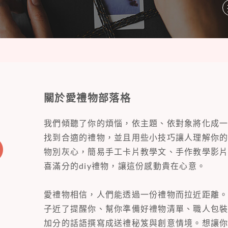
關於愛禮物部落格
我們傾聽了你的煩惱，依主題、依對象將化成
找到合適的禮物，並且用些小技巧讓人理解你
物別灰心，簡易手工卡片教學文、手作教學影
喜滿分的diy禮物，讓這份感動貴在心意。
愛禮物相信，人們能透過一份禮物而拉近距離
子近了提醒你、幫你準備好禮物清單、職人包
加分的話語撰寫成送禮秘笈與創意情境。想讓