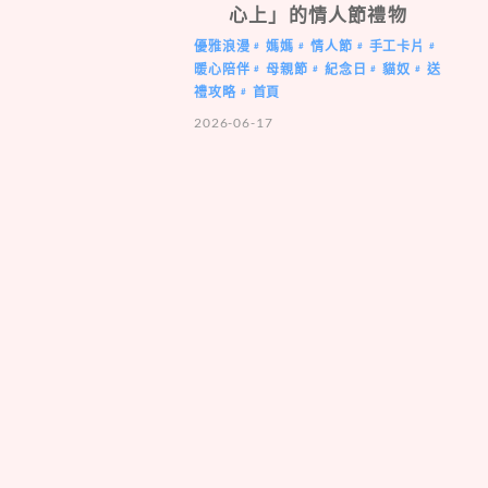
心上」的情人節禮物
優雅浪漫
媽媽
情人節
手工卡片
#
#
#
#
暖心陪伴
母親節
紀念日
貓奴
送
#
#
#
#
禮攻略
首頁
#
2026-06-17