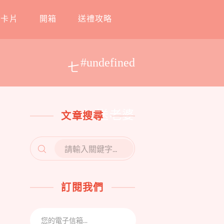
工卡片
開箱
送禮攻略
#undefined
七
夕 送老婆
文章搜尋
SEARCH
FOR:
訂閱我們