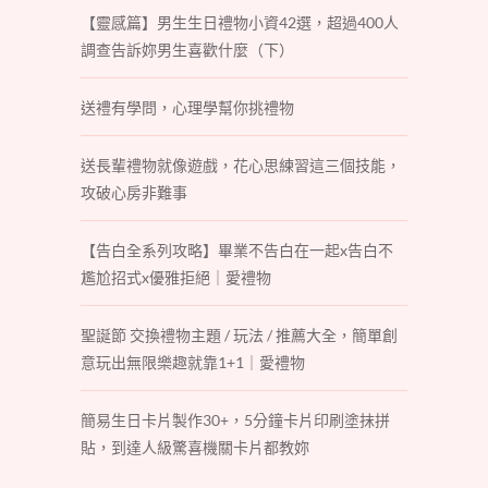
【靈感篇】男生生日禮物小資42選，超過400人
調查告訴妳男生喜歡什麼（下）
送禮有學問，心理學幫你挑禮物
送長輩禮物就像遊戲，花心思練習這三個技能，
攻破心房非難事
【告白全系列攻略】畢業不告白在一起x告白不
尷尬招式x優雅拒絕｜愛禮物
聖誕節 交換禮物主題 / 玩法 / 推薦大全，簡單創
意玩出無限樂趣就靠1+1｜愛禮物
簡易生日卡片製作30+，5分鐘卡片印刷塗抹拼
貼，到達人級驚喜機關卡片都教妳