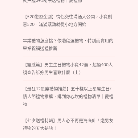
就把握3+1秘訣送禮物｜愛禮物
【520戀習企劃】情侶交往溝通大公開，小資創
意520，滿滿感動就從小地方開始
畢業禮物怎麼挑？依階段選禮物，特別而實用的
畢業祝福送禮推薦
【靈感篇】男生生日禮物小資42選，超過400人
調查告訴妳男生喜歡什麼（上）
【最狂12星座禮物推薦】五十樣以上星座生日/
情人節禮物推薦，講到你心坎的禮物清單｜愛禮
物
【七夕送禮特輯】男人心不再是海底針！送男友
禮物的五大祕訣！