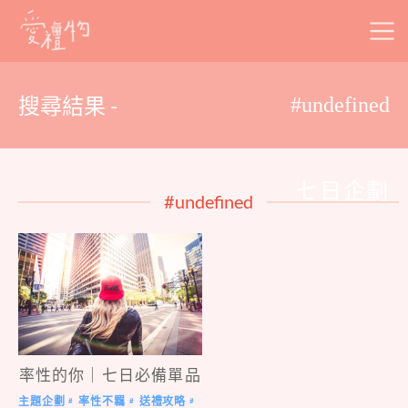
Skip
to
content
搜尋結果 -
#undefined
七日企劃
#undefined
率性的你｜七日必備單品
主題企劃
率性不羈
送禮攻略
#
#
#