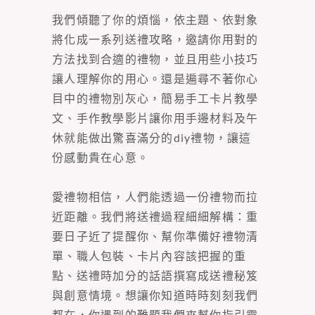
我們傾聽了你的煩惱，依主題、依對象
將化成一系列送禮攻略，邀請你用對的
方法找到合適的禮物，並且用些小技巧
讓人理解你的用心。還是遍尋不著你心
目中的禮物別灰心，簡易手工卡片教學
文、手作教學影片讓你用手邊材料及午
休就能做出驚喜滿分的diy禮物，讓這
份感動貴在心意。
愛禮物相信，人們能透過一份禮物而拉
近距離。我們將送禮過程細細解構：重
要日子近了提醒你、幫你準備好禮物清
單、職人包裝、卡片內容該把握的重
點、送禮時加分的話語撰寫成送禮秘笈
與創意情境。想讓你知道時時刻刻我們
都在，你遇到的難題我們來幫你指引靈