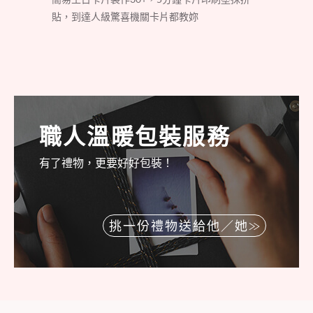
貼，到達人級驚喜機關卡片都教妳
職人溫暖包裝服務
有了禮物，更要好好包裝！
挑一份禮物送給他／她