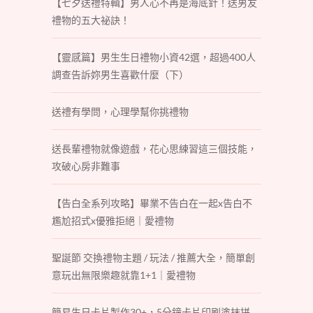
【七夕送禮特輯】男人心不再是海底針！送男友
禮物的五大祕訣！
【靈感篇】男生生日禮物小資42選，超過400人
調查告訴妳男生喜歡什麼（下）
送禮有學問，心理學幫你挑禮物
送長輩禮物就像遊戲，花心思練習這三個技能，
攻破心房非難事
【告白全系列攻略】畢業不告白在一起x告白不
尷尬招式x優雅拒絕｜愛禮物
聖誕節 交換禮物主題 / 玩法 / 推薦大全，簡單創
意玩出無限樂趣就靠1+1｜愛禮物
簡易生日卡片製作30+，5分鐘卡片印刷塗抹拼