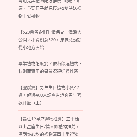
萬用完美禮物配方推薦 -職場、節
慶、重要日子就把握3+1秘訣送禮
物｜愛禮物
【520戀習企劃】情侶交往溝通大
公開，小資創意520，滿滿感動就
從小地方開始
畢業禮物怎麼挑？依階段選禮物，
特別而實用的畢業祝福送禮推薦
【靈感篇】男生生日禮物小資42
選，超過400人調查告訴妳男生喜
歡什麼（上）
【最狂12星座禮物推薦】五十樣
以上星座生日/情人節禮物推薦，
講到你心坎的禮物清單｜愛禮物