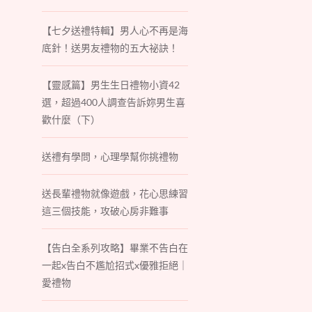
【七夕送禮特輯】男人心不再是海
底針！送男友禮物的五大祕訣！
【靈感篇】男生生日禮物小資42
選，超過400人調查告訴妳男生喜
歡什麼（下）
送禮有學問，心理學幫你挑禮物
送長輩禮物就像遊戲，花心思練習
這三個技能，攻破心房非難事
【告白全系列攻略】畢業不告白在
一起x告白不尷尬招式x優雅拒絕｜
愛禮物