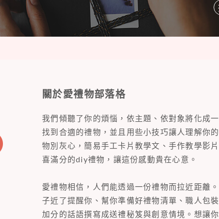
關於愛禮物部落格
我們傾聽了你的煩惱，依主題、依對象將化成
找到合適的禮物，並且用些小技巧讓人理解你
物別灰心，簡易手工卡片教學文、手作教學影
喜滿分的diy禮物，讓這份感動貴在心意。
愛禮物相信，人們能透過一份禮物而拉近距離
子近了提醒你、幫你準備好禮物清單、職人包
加分的話語撰寫成送禮秘笈與創意情境。想讓