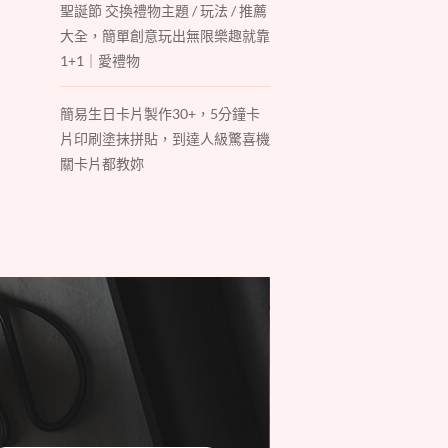
聖誕節 交換禮物主題 / 玩法 / 推薦
大全，簡單創意玩出無限樂趣就靠
1+1｜愛禮物
簡易生日卡片製作30+，5分鐘卡
片印刷塗抹拼貼，到達人級驚喜機
關卡片都教妳