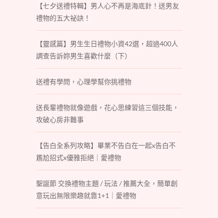
【七夕送禮特輯】男人心不再是海底針！送男友
禮物的五大祕訣！
【靈感篇】男生生日禮物小資42選，超過400人
調查告訴妳男生喜歡什麼（下）
送禮有學問，心理學幫你挑禮物
送長輩禮物就像遊戲，花心思練習這三個技能，
攻破心房非難事
【告白全系列攻略】畢業不告白在一起x告白不
尷尬招式x優雅拒絕｜愛禮物
聖誕節 交換禮物主題 / 玩法 / 推薦大全，簡單創
意玩出無限樂趣就靠1+1｜愛禮物