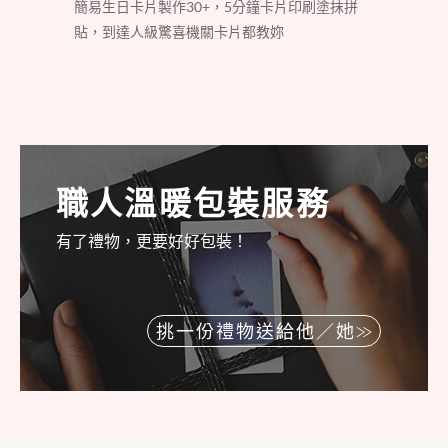
簡易生日卡片製作30+，5分鐘卡片印刷塗抹拼
貼，到達人級驚喜機關卡片都教妳
職人溫暖包裝服務
有了禮物，更要好好包裝！
挑一份禮物送給他／她