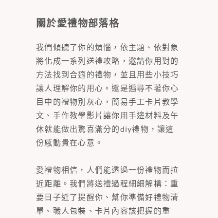
關於愛禮物部落格
我們傾聽了你的煩惱，依主題、依對象
將化成一系列送禮攻略，邀請你用對的
方法找到合適的禮物，並且用些小技巧
讓人理解你的用心。還是遍尋不著你心
目中的禮物別灰心，簡易手工卡片教學
文、手作教學影片讓你用手邊材料及午
休就能做出驚喜滿分的diy禮物，讓這
份感動貴在心意。
愛禮物相信，人們能透過一份禮物而拉
近距離。我們將送禮過程細細解構：重
要日子近了提醒你、幫你準備好禮物清
單、職人包裝、卡片內容該把握的重