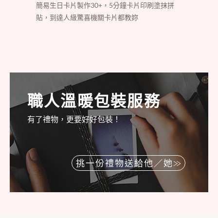
簡易生日卡片製作30+，5分鐘卡片印刷塗抹拼
貼，到達人級驚喜機關卡片都教妳
職人溫暖包裝服務
有了禮物，更要好好包裝！
挑一份禮物送給他／她