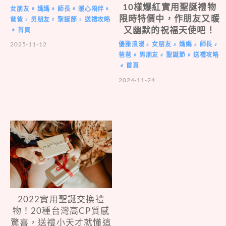
10樣爆紅實用聖誕禮物
女朋友
媽媽
師長
暖心陪伴
#
#
#
#
限時特價中，作朋友又暖
爸爸
男朋友
聖誕節
送禮攻略
#
#
#
又幽默的祝福天使吧！
首頁
#
2025-11-12
優雅浪漫
女朋友
媽媽
師長
#
#
#
#
爸爸
男朋友
聖誕節
送禮攻略
#
#
#
首頁
#
2024-11-24
2022實用聖誕交換禮
物！20種台灣高CP質感
驚喜，送禮小天才就懂這