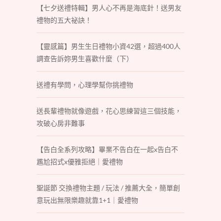
【七夕送禮特輯】男人心不再是海底針！送男友
禮物的五大祕訣！
【靈感篇】男生生日禮物小資42選，超過400人
調查告訴妳男生喜歡什麼（下）
送禮有學問，心理學幫你挑禮物
送長輩禮物就像遊戲，花心思練習這三個技能，
攻破心房非難事
【告白全系列攻略】畢業不告白在一起x告白不
尷尬招式x優雅拒絕｜愛禮物
聖誕節 交換禮物主題 / 玩法 / 推薦大全，簡單創
意玩出無限樂趣就靠1+1｜愛禮物