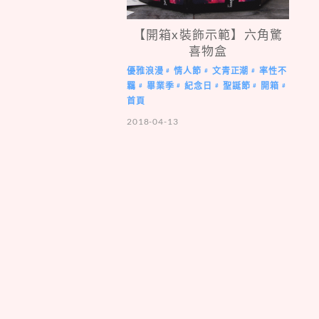
【開箱x裝飾示範】六角驚
喜物盒
優雅浪漫
情人節
文青正潮
率性不
#
#
#
羈
畢業季
紀念日
聖誕節
開箱
#
#
#
#
#
首頁
2018-04-13