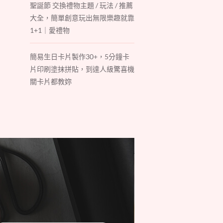
聖誕節 交換禮物主題 / 玩法 / 推薦
大全，簡單創意玩出無限樂趣就靠
1+1｜愛禮物
簡易生日卡片製作30+，5分鐘卡
片印刷塗抹拼貼，到達人級驚喜機
關卡片都教妳