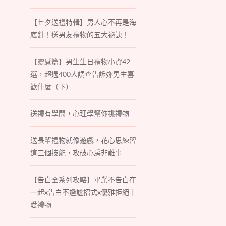
【七夕送禮特輯】男人心不再是海
底針！送男友禮物的五大祕訣！
【靈感篇】男生生日禮物小資42
選，超過400人調查告訴妳男生喜
歡什麼（下）
送禮有學問，心理學幫你挑禮物
送長輩禮物就像遊戲，花心思練習
這三個技能，攻破心房非難事
【告白全系列攻略】畢業不告白在
一起x告白不尷尬招式x優雅拒絕｜
愛禮物