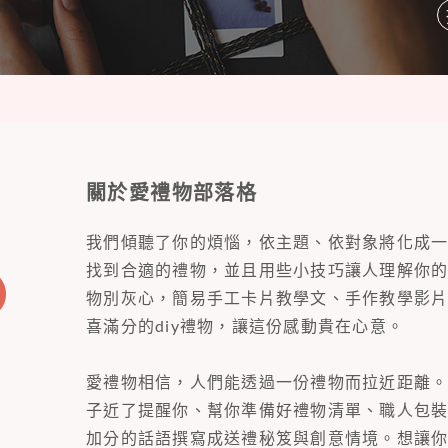
關於愛禮物部落格
我們傾聽了你的煩惱，依主題、依對象將化成
找到合適的禮物，並且用些小技巧讓人理解你
物別灰心，簡易手工卡片教學文、手作教學影
喜滿分的diy禮物，讓這份感動貴在心意。
愛禮物相信，人們能透過一份禮物而拉近距離
子近了提醒你、幫你準備好禮物清單、職人包
加分的話語撰寫成送禮秘笈與創意情境。想讓