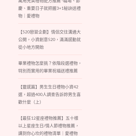
萬用完美禮物配方推薦 -職場、節
慶、重要日子就把握3+1秘訣送禮
物｜愛禮物
【520戀習企劃】情侶交往溝通大
公開，小資創意520，滿滿感動就
從小地方開始
畢業禮物怎麼挑？依階段選禮物，
特別而實用的畢業祝福送禮推薦
【靈感篇】男生生日禮物小資42
選，超過400人調查告訴妳男生喜
歡什麼（上）
【最狂12星座禮物推薦】五十樣
以上星座生日/情人節禮物推薦，
講到你心坎的禮物清單｜愛禮物