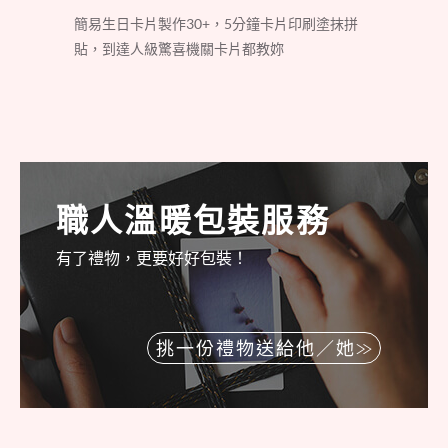
簡易生日卡片製作30+，5分鐘卡片印刷塗抹拼
貼，到達人級驚喜機關卡片都教妳
職人溫暖包裝服務
有了禮物，更要好好包裝！
挑一份禮物送給他／她