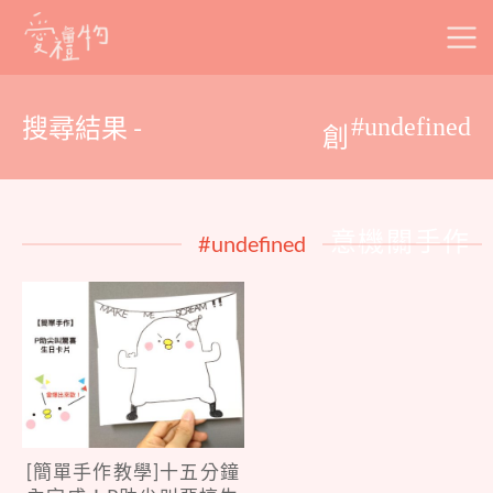
Skip
to
content
搜尋結果 -
#undefined
創
意機關手作
#undefined
[簡單手作教學]十五分鐘