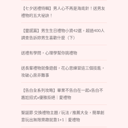
【七夕送禮特輯】男人心不再是海底針！送男友
禮物的五大祕訣！
【靈感篇】男生生日禮物小資42選，超過400人
調查告訴妳男生喜歡什麼（下）
送禮有學問，心理學幫你挑禮物
送長輩禮物就像遊戲，花心思練習這三個技能，
攻破心房非難事
【告白全系列攻略】畢業不告白在一起x告白不
尷尬招式x優雅拒絕｜愛禮物
聖誕節 交換禮物主題 / 玩法 / 推薦大全，簡單創
意玩出無限樂趣就靠1+1｜愛禮物