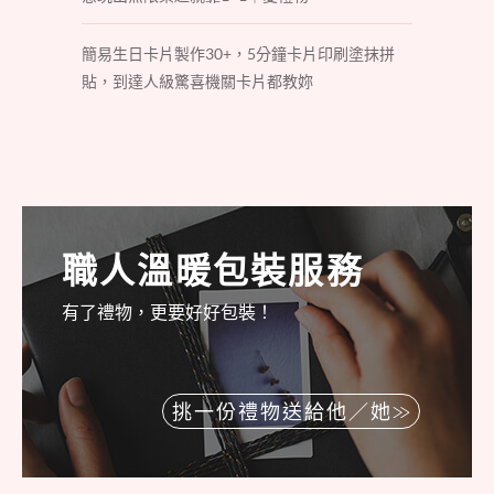
簡易生日卡片製作30+，5分鐘卡片印刷塗抹拼
貼，到達人級驚喜機關卡片都教妳
職人溫暖包裝服務
有了禮物，更要好好包裝！
挑一份禮物送給他／她