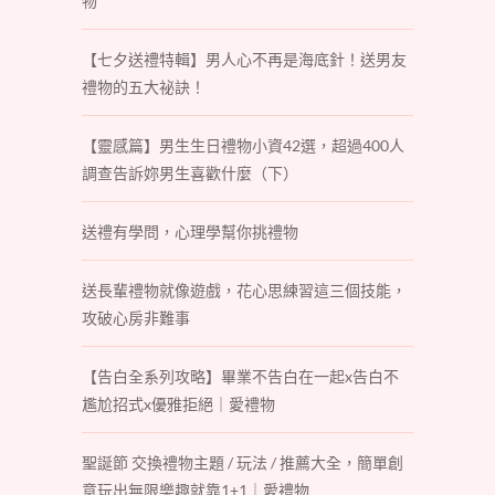
物
【七夕送禮特輯】男人心不再是海底針！送男友
禮物的五大祕訣！
【靈感篇】男生生日禮物小資42選，超過400人
調查告訴妳男生喜歡什麼（下）
送禮有學問，心理學幫你挑禮物
送長輩禮物就像遊戲，花心思練習這三個技能，
攻破心房非難事
【告白全系列攻略】畢業不告白在一起x告白不
尷尬招式x優雅拒絕｜愛禮物
聖誕節 交換禮物主題 / 玩法 / 推薦大全，簡單創
意玩出無限樂趣就靠1+1｜愛禮物