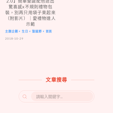
2.0】簡單聖誕配色迸出
驚喜感x不規則禮物包
裝，別再只用袋子束起來
（附影片）｜愛禮物達人
示範
主題企劃
生日
聖誕節
首頁
#
#
#
2018-10-29
文章搜尋
SEARCH
FOR: