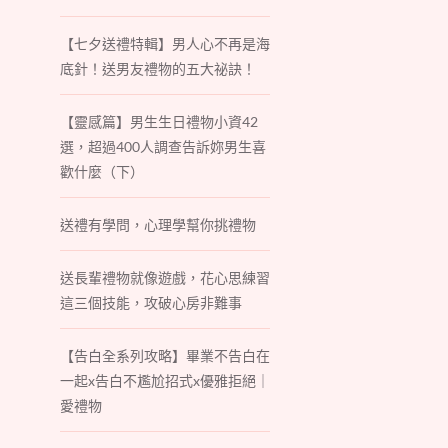
【七夕送禮特輯】男人心不再是海
底針！送男友禮物的五大祕訣！
【靈感篇】男生生日禮物小資42
選，超過400人調查告訴妳男生喜
歡什麼（下）
送禮有學問，心理學幫你挑禮物
送長輩禮物就像遊戲，花心思練習
這三個技能，攻破心房非難事
【告白全系列攻略】畢業不告白在
一起x告白不尷尬招式x優雅拒絕｜
愛禮物