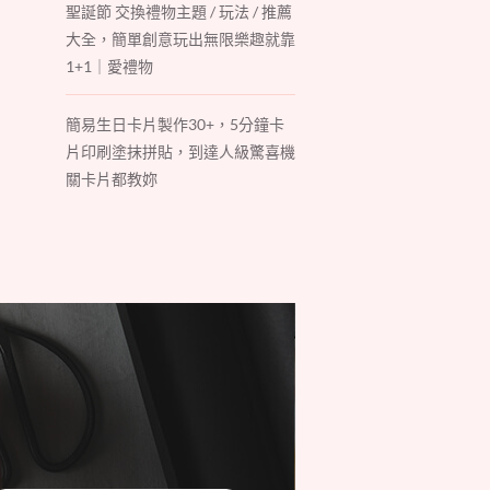
聖誕節 交換禮物主題 / 玩法 / 推薦
大全，簡單創意玩出無限樂趣就靠
1+1｜愛禮物
簡易生日卡片製作30+，5分鐘卡
片印刷塗抹拼貼，到達人級驚喜機
關卡片都教妳