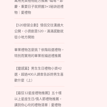
萬用完美禮物配方推薦 -職場、節
慶、重要日子就把握3+1秘訣送禮
物｜愛禮物
【520戀習企劃】情侶交往溝通大
公開，小資創意520，滿滿感動就
從小地方開始
畢業禮物怎麼挑？依階段選禮物，
特別而實用的畢業祝福送禮推薦
【靈感篇】男生生日禮物小資42
選，超過400人調查告訴妳男生喜
歡什麼（上）
【最狂12星座禮物推薦】五十樣
以上星座生日/情人節禮物推薦，
講到你心坎的禮物清單｜愛禮物