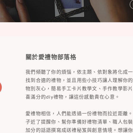
關於愛禮物部落格
我們傾聽了你的煩惱，依主題、依對象將化成
找到合適的禮物，並且用些小技巧讓人理解你
物別灰心，簡易手工卡片教學文、手作教學影
喜滿分的diy禮物，讓這份感動貴在心意。
愛禮物相信，人們能透過一份禮物而拉近距離
子近了提醒你、幫你準備好禮物清單、職人包
加分的話語撰寫成送禮秘笈與創意情境。想讓