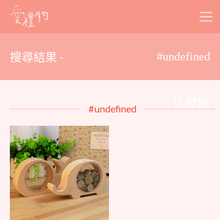
Skip
to
content
搜尋結果 -
#undefined
化妝鏡
#undefined