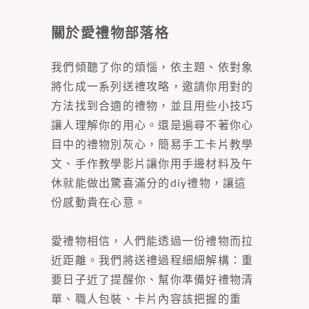
關於愛禮物部落格
我們傾聽了你的煩惱，依主題、依對象
將化成一系列送禮攻略，邀請你用對的
方法找到合適的禮物，並且用些小技巧
讓人理解你的用心。還是遍尋不著你心
目中的禮物別灰心，簡易手工卡片教學
文、手作教學影片讓你用手邊材料及午
休就能做出驚喜滿分的diy禮物，讓這
份感動貴在心意。
愛禮物相信，人們能透過一份禮物而拉
近距離。我們將送禮過程細細解構：重
要日子近了提醒你、幫你準備好禮物清
單、職人包裝、卡片內容該把握的重