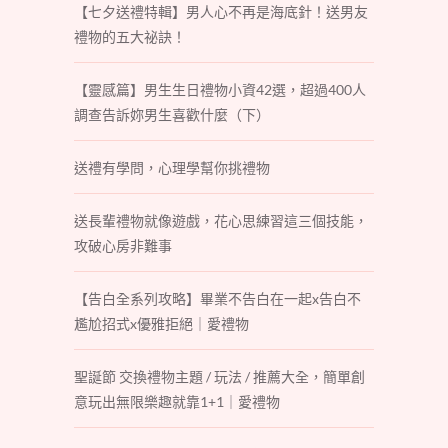
【七夕送禮特輯】男人心不再是海底針！送男友
禮物的五大祕訣！
【靈感篇】男生生日禮物小資42選，超過400人
調查告訴妳男生喜歡什麼（下）
送禮有學問，心理學幫你挑禮物
送長輩禮物就像遊戲，花心思練習這三個技能，
攻破心房非難事
【告白全系列攻略】畢業不告白在一起x告白不
尷尬招式x優雅拒絕｜愛禮物
聖誕節 交換禮物主題 / 玩法 / 推薦大全，簡單創
意玩出無限樂趣就靠1+1｜愛禮物