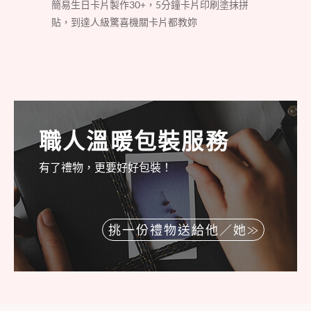
簡易生日卡片製作30+，5分鐘卡片印刷塗抹拼
貼，到達人級驚喜機關卡片都教妳
職人溫暖包裝服務
有了禮物，更要好好包裝！
挑一份禮物送給他／她