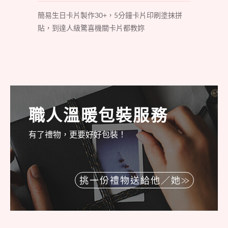
簡易生日卡片製作30+，5分鐘卡片印刷塗抹拼
貼，到達人級驚喜機關卡片都教妳
職人溫暖包裝服務
有了禮物，更要好好包裝！
挑一份禮物送給他／她