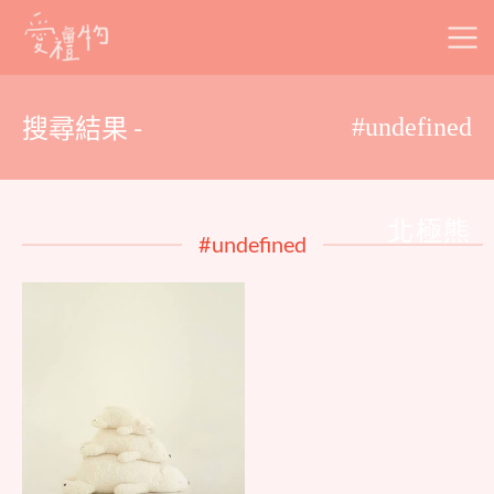
Skip
to
content
搜尋結果 -
#undefined
北極熊
#undefined