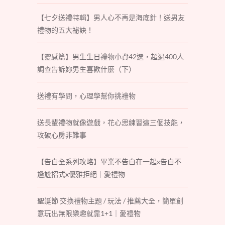
【七夕送禮特輯】男人心不再是海底針！送男友
禮物的五大祕訣！
【靈感篇】男生生日禮物小資42選，超過400人
調查告訴妳男生喜歡什麼（下）
送禮有學問，心理學幫你挑禮物
送長輩禮物就像遊戲，花心思練習這三個技能，
攻破心房非難事
【告白全系列攻略】畢業不告白在一起x告白不
尷尬招式x優雅拒絕｜愛禮物
聖誕節 交換禮物主題 / 玩法 / 推薦大全，簡單創
意玩出無限樂趣就靠1+1｜愛禮物