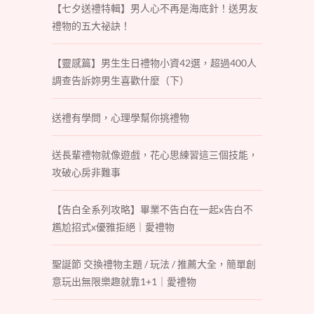
【七夕送禮特輯】男人心不再是海底針！送男友
禮物的五大祕訣！
【靈感篇】男生生日禮物小資42選，超過400人
調查告訴妳男生喜歡什麼（下）
送禮有學問，心理學幫你挑禮物
送長輩禮物就像遊戲，花心思練習這三個技能，
攻破心房非難事
【告白全系列攻略】畢業不告白在一起x告白不
尷尬招式x優雅拒絕｜愛禮物
聖誕節 交換禮物主題 / 玩法 / 推薦大全，簡單創
意玩出無限樂趣就靠1+1｜愛禮物