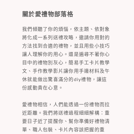
關於愛禮物部落格
我們傾聽了你的煩惱，依主題、依對象
將化成一系列送禮攻略，邀請你用對的
方法找到合適的禮物，並且用些小技巧
讓人理解你的用心。還是遍尋不著你心
目中的禮物別灰心，簡易手工卡片教學
文、手作教學影片讓你用手邊材料及午
休就能做出驚喜滿分的diy禮物，讓這
份感動貴在心意。
愛禮物相信，人們能透過一份禮物而拉
近距離。我們將送禮過程細細解構：重
要日子近了提醒你、幫你準備好禮物清
單、職人包裝、卡片內容該把握的重