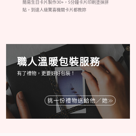
簡易生日卡片製作30+，5分鐘卡片印刷塗抹拼
貼，到達人級驚喜機關卡片都教妳
職人溫暖包裝服務
有了禮物，更要好好包裝！
挑一份禮物送給他／她