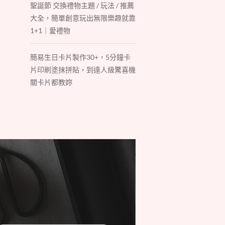
聖誕節 交換禮物主題 / 玩法 / 推薦
大全，簡單創意玩出無限樂趣就靠
1+1｜愛禮物
簡易生日卡片製作30+，5分鐘卡
片印刷塗抹拼貼，到達人級驚喜機
關卡片都教妳