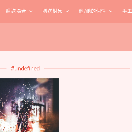
贈送場合
贈送對象
他/她的個性
手
#undefined