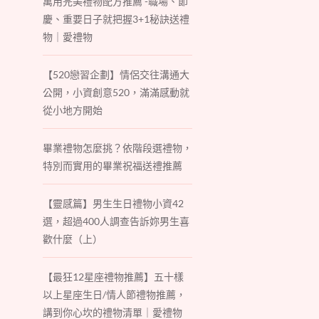
萬用完美禮物配方推薦 -職場、節
慶、重要日子就把握3+1秘訣送禮
物｜愛禮物
【520戀習企劃】情侶交往溝通大
公開，小資創意520，滿滿感動就
從小地方開始
畢業禮物怎麼挑？依階段選禮物，
特別而實用的畢業祝福送禮推薦
【靈感篇】男生生日禮物小資42
選，超過400人調查告訴妳男生喜
歡什麼（上）
【最狂12星座禮物推薦】五十樣
以上星座生日/情人節禮物推薦，
講到你心坎的禮物清單｜愛禮物