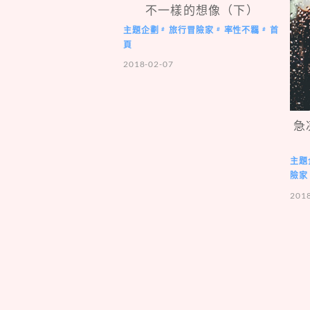
不一樣的想像（下）
主題企劃
旅行冒險家
率性不羈
首
#
#
#
頁
2018-02-07
急
主題
險家
201