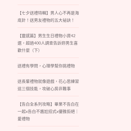
【七夕送禮特輯】男人心不再是海
底針！送男友禮物的五大祕訣！
【靈感篇】男生生日禮物小資42
選，超過400人調查告訴妳男生喜
歡什麼（下）
送禮有學問，心理學幫你挑禮物
送長輩禮物就像遊戲，花心思練習
這三個技能，攻破心房非難事
【告白全系列攻略】畢業不告白在
一起x告白不尷尬招式x優雅拒絕｜
愛禮物