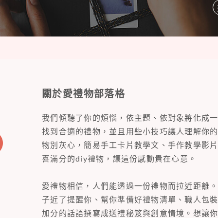
關於愛禮物部落格
我們傾聽了你的煩惱，依主題、依對象將化成
找到合適的禮物，並且用些小技巧讓人理解你
物別灰心，簡易手工卡片教學文、手作教學影
喜滿分的diy禮物，讓這份感動貴在心意。
愛禮物相信，人們能透過一份禮物而拉近距離
子近了提醒你、幫你準備好禮物清單、職人包
加分的話語撰寫成送禮秘笈與創意情境。想讓