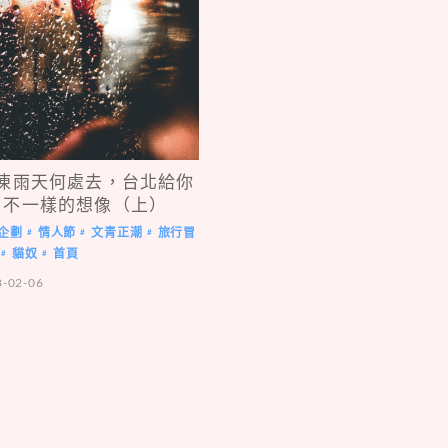
凍雨天何處去，台北給你
不一樣的想像（上）
企劃
情人節
文青正潮
旅行冒
#
#
#
貓奴
首頁
#
#
8-02-06