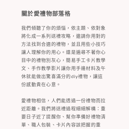
關於愛禮物部落格
我們傾聽了你的煩惱，依主題、依對象
將化成一系列送禮攻略，邀請你用對的
方法找到合適的禮物，並且用些小技巧
讓人理解你的用心。還是遍尋不著你心
目中的禮物別灰心，簡易手工卡片教學
文、手作教學影片讓你用手邊材料及午
休就能做出驚喜滿分的diy禮物，讓這
份感動貴在心意。
愛禮物相信，人們能透過一份禮物而拉
近距離。我們將送禮過程細細解構：重
要日子近了提醒你、幫你準備好禮物清
單、職人包裝、卡片內容該把握的重