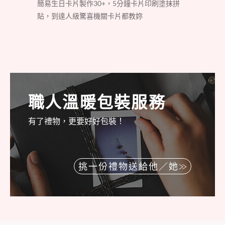
簡易生日卡片製作30+，5分鐘卡片印刷塗抹拼
貼，到達人級驚喜機關卡片都教妳
職人溫暖包裝服務
有了禮物，更要好好包裝！
挑一份禮物送給他／她