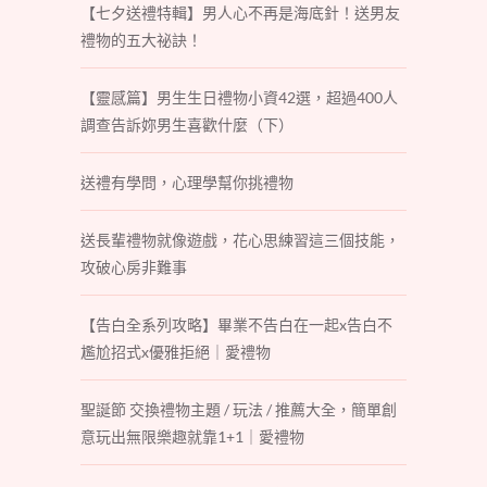
【七夕送禮特輯】男人心不再是海底針！送男友
禮物的五大祕訣！
【靈感篇】男生生日禮物小資42選，超過400人
調查告訴妳男生喜歡什麼（下）
送禮有學問，心理學幫你挑禮物
送長輩禮物就像遊戲，花心思練習這三個技能，
攻破心房非難事
【告白全系列攻略】畢業不告白在一起x告白不
尷尬招式x優雅拒絕｜愛禮物
聖誕節 交換禮物主題 / 玩法 / 推薦大全，簡單創
意玩出無限樂趣就靠1+1｜愛禮物