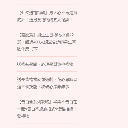
【七夕送禮特輯】男人心不再是海
底針！送男友禮物的五大祕訣！
【靈感篇】男生生日禮物小資42
選，超過400人調查告訴妳男生喜
歡什麼（下）
送禮有學問，心理學幫你挑禮物
送長輩禮物就像遊戲，花心思練習
這三個技能，攻破心房非難事
【告白全系列攻略】畢業不告白在
一起x告白不尷尬招式x優雅拒絕｜
愛禮物