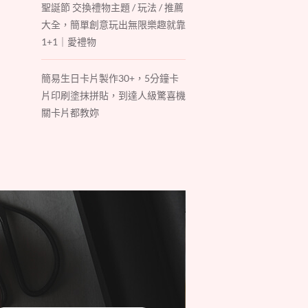
聖誕節 交換禮物主題 / 玩法 / 推薦
大全，簡單創意玩出無限樂趣就靠
1+1｜愛禮物
簡易生日卡片製作30+，5分鐘卡
片印刷塗抹拼貼，到達人級驚喜機
關卡片都教妳