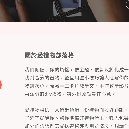
關於愛禮物部落格
我們傾聽了你的煩惱，依主題、依對象將化成
找到合適的禮物，並且用些小技巧讓人理解你
物別灰心，簡易手工卡片教學文、手作教學影
喜滿分的diy禮物，讓這份感動貴在心意。
愛禮物相信，人們能透過一份禮物而拉近距離
子近了提醒你、幫你準備好禮物清單、職人包
加分的話語撰寫成送禮秘笈與創意情境。想讓