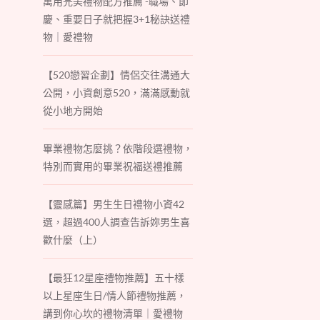
萬用完美禮物配方推薦 -職場、節
慶、重要日子就把握3+1秘訣送禮
物｜愛禮物
【520戀習企劃】情侶交往溝通大
公開，小資創意520，滿滿感動就
從小地方開始
畢業禮物怎麼挑？依階段選禮物，
特別而實用的畢業祝福送禮推薦
【靈感篇】男生生日禮物小資42
選，超過400人調查告訴妳男生喜
歡什麼（上）
【最狂12星座禮物推薦】五十樣
以上星座生日/情人節禮物推薦，
講到你心坎的禮物清單｜愛禮物