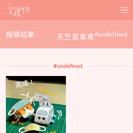
Skip
to
content
搜尋結果 -
#undefined
天竺鼠車車
PAPER CRAFT
#undefined