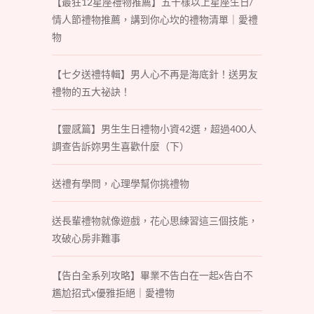
【最狂12星座禮物推薦】五十樣以上星座生日/
情人節禮物推薦，講到你心坎的禮物清單｜愛禮
物
【七夕送禮特輯】男人心不再是海底針！送男友
禮物的五大祕訣！
【靈感篇】男生生日禮物小資42選，超過400人
調查告訴妳男生喜歡什麼（下）
送禮有學問，心理學幫你挑禮物
送長輩禮物就像遊戲，花心思練習這三個技能，
攻破心房非難事
【告白全系列攻略】畢業不告白在一起x告白不
尷尬招式x優雅拒絕｜愛禮物