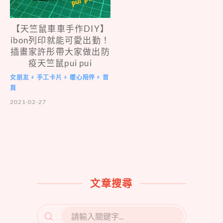
【天竺鼠車車手作DIY】
ibon列印就能可愛出勤！
插畫家許彤帶大家做出防
疫天竺鼠pui pui
女朋友
手工卡片
暖心陪伴
首
#
#
#
頁
2021-02-27
文章搜尋
SEARCH