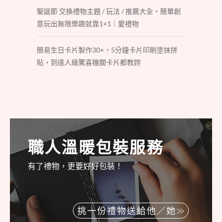
聖誕節 交換禮物主題 / 玩法 / 推薦大全，簡單創
意玩出無限樂趣就靠1+1｜愛禮物
簡易生日卡片製作30+，5分鐘卡片印刷塗抹拼
貼，到達人級驚喜機關卡片都教妳
職人溫暖包裝服務
有了禮物，更要好好包裝！
挑一份禮物送給他／她