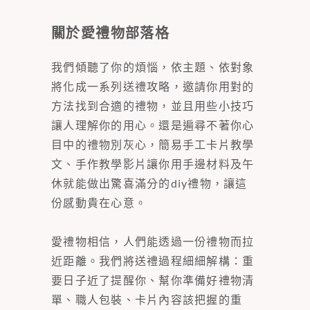
關於愛禮物部落格
我們傾聽了你的煩惱，依主題、依對象
將化成一系列送禮攻略，邀請你用對的
方法找到合適的禮物，並且用些小技巧
讓人理解你的用心。還是遍尋不著你心
目中的禮物別灰心，簡易手工卡片教學
文、手作教學影片讓你用手邊材料及午
休就能做出驚喜滿分的diy禮物，讓這
份感動貴在心意。
愛禮物相信，人們能透過一份禮物而拉
近距離。我們將送禮過程細細解構：重
要日子近了提醒你、幫你準備好禮物清
單、職人包裝、卡片內容該把握的重