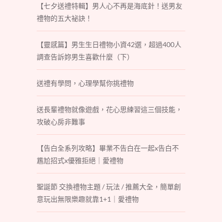
【七夕送禮特輯】男人心不再是海底針！送男友
禮物的五大祕訣！
【靈感篇】男生生日禮物小資42選，超過400人
調查告訴妳男生喜歡什麼（下）
送禮有學問，心理學幫你挑禮物
送長輩禮物就像遊戲，花心思練習這三個技能，
攻破心房非難事
【告白全系列攻略】畢業不告白在一起x告白不
尷尬招式x優雅拒絕｜愛禮物
聖誕節 交換禮物主題 / 玩法 / 推薦大全，簡單創
意玩出無限樂趣就靠1+1｜愛禮物