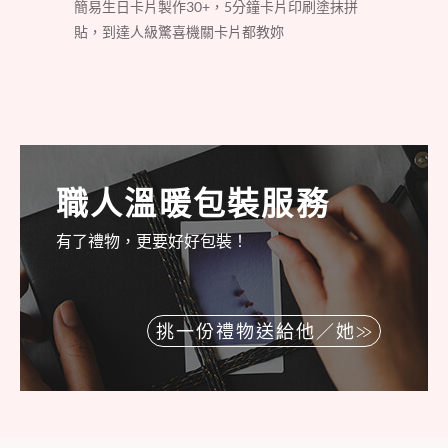
簡易生日卡片製作30+，5分鐘卡片印刷塗抹拼
貼，到達人級驚喜機關卡片都教妳
職人溫暖包裝服務
有了禮物，更要好好包裝！
挑一份禮物送給他／她