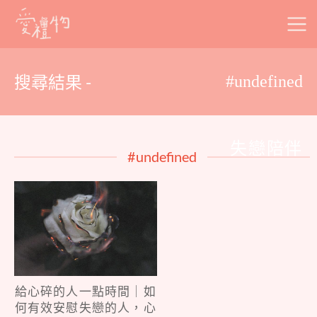
Skip
to
content
搜尋結果 -
#undefined
失戀陪伴
#undefined
給心碎的人一點時間｜如
何有效安慰失戀的人，心