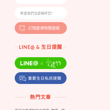
訂閱愛禮物雙週報
LINE@ & 生日提醒
熱門文章