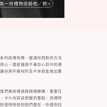
挑一份禮物送給他／她
一系列送禮攻略，邀請你用對的方法
的用心。還是遍尋不著你心目中的禮
片讓你用手邊材料及午休就能做出驚
。我們將送禮過程細細解構：重要日
裝、卡片內容該把握的重點、送禮時
你知道時時刻刻我們都在，你遇到的