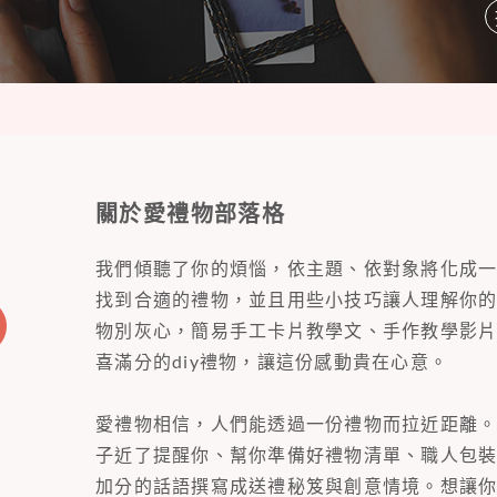
關於愛禮物部落格
我們傾聽了你的煩惱，依主題、依對象將化成
找到合適的禮物，並且用些小技巧讓人理解你
物別灰心，簡易手工卡片教學文、手作教學影
喜滿分的diy禮物，讓這份感動貴在心意。
愛禮物相信，人們能透過一份禮物而拉近距離
子近了提醒你、幫你準備好禮物清單、職人包
加分的話語撰寫成送禮秘笈與創意情境。想讓