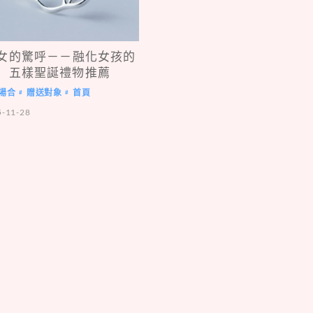
女的驚呼－－融化女孩的
五樣聖誕禮物推薦
場合
贈送對象
首頁
#
#
5-11-28