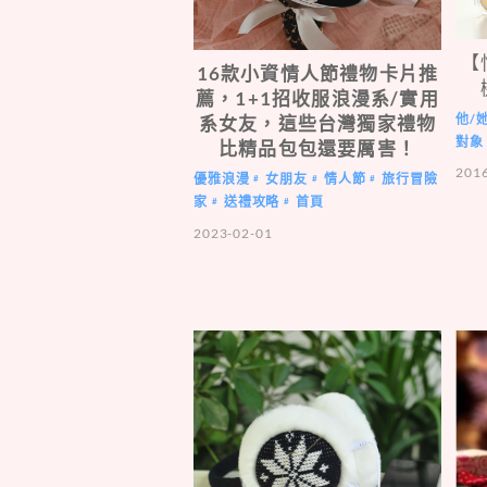
【
16款小資情人節禮物卡片推
薦，1+1招收服浪漫系/實用
他/
系女友，這些台灣獨家禮物
對象
比精品包包還要厲害！
201
優雅浪漫
女朋友
情人節
旅行冒險
#
#
#
家
送禮攻略
首頁
#
#
2023-02-01