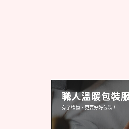
職人溫暖包裝
有了禮物，更要好好包裝！