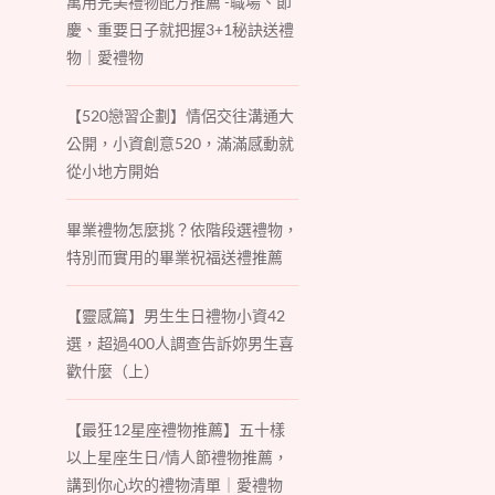
萬用完美禮物配方推薦 -職場、節
慶、重要日子就把握3+1秘訣送禮
物｜愛禮物
【520戀習企劃】情侶交往溝通大
公開，小資創意520，滿滿感動就
從小地方開始
畢業禮物怎麼挑？依階段選禮物，
特別而實用的畢業祝福送禮推薦
【靈感篇】男生生日禮物小資42
選，超過400人調查告訴妳男生喜
歡什麼（上）
【最狂12星座禮物推薦】五十樣
以上星座生日/情人節禮物推薦，
講到你心坎的禮物清單｜愛禮物