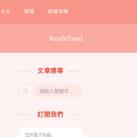
工卡片
開箱
送禮攻略
#undefined
女生
文章搜尋
SEARCH
FOR:
訂閱我們