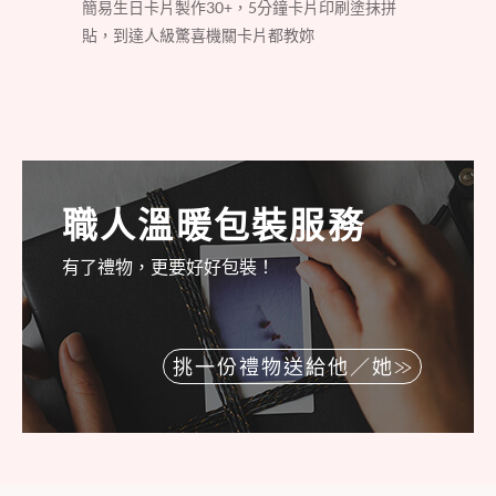
簡易生日卡片製作30+，5分鐘卡片印刷塗抹拼
貼，到達人級驚喜機關卡片都教妳
職人溫暖包裝服務
有了禮物，更要好好包裝！
挑一份禮物送給他／她