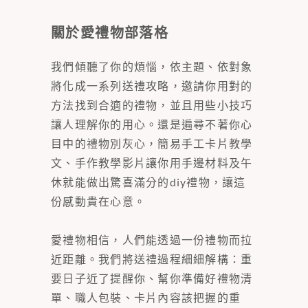
關於愛禮物部落格
我們傾聽了你的煩惱，依主題、依對象
將化成一系列送禮攻略，邀請你用對的
方法找到合適的禮物，並且用些小技巧
讓人理解你的用心。還是遍尋不著你心
目中的禮物別灰心，簡易手工卡片教學
文、手作教學影片讓你用手邊材料及午
休就能做出驚喜滿分的diy禮物，讓這
份感動貴在心意。
愛禮物相信，人們能透過一份禮物而拉
近距離。我們將送禮過程細細解構：重
要日子近了提醒你、幫你準備好禮物清
單、職人包裝、卡片內容該把握的重