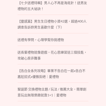
【七夕送禮特輯】男人心不再是海底針！送男友
禮物的五大祕訣！
【靈感篇】男生生日禮物小資42選，超過400人
調查告訴妳男生喜歡什麼（下）
送禮有學問，心理學幫你挑禮物
送長輩禮物就像遊戲，花心思練習這三個技能，
攻破心房非難事
【告白全系列攻略】畢業不告白在一起x告白不
尷尬招式x優雅拒絕｜愛禮物
聖誕節 交換禮物主題 / 玩法 / 推薦大全，簡單創
意玩出無限樂趣就靠1+1｜愛禮物