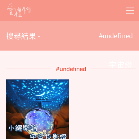
Skip
to
content
搜尋結果 -
#undefined
宇宙燈
#undefined