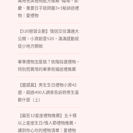
萬用完美禮物配方推薦 -職場、節
慶、重要日子就把握3+1秘訣送禮
物｜愛禮物
【520戀習企劃】情侶交往溝通大
公開，小資創意520，滿滿感動就
從小地方開始
畢業禮物怎麼挑？依階段選禮物，
特別而實用的畢業祝福送禮推薦
【靈感篇】男生生日禮物小資42
選，超過400人調查告訴妳男生喜
歡什麼（上）
【最狂12星座禮物推薦】五十樣
以上星座生日/情人節禮物推薦，
講到你心坎的禮物清單｜愛禮物