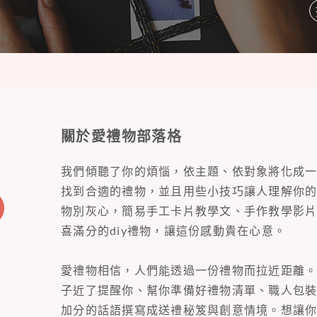
關於愛禮物部落格
我們傾聽了你的煩惱，依主題、依對象將化成
找到合適的禮物，並且用些小技巧讓人理解你
物別灰心，簡易手工卡片教學文、手作教學影
喜滿分的diy禮物，讓這份感動貴在心意。
愛禮物相信，人們能透過一份禮物而拉近距離
子近了提醒你、幫你準備好禮物清單、職人包
加分的話語撰寫成送禮秘笈與創意情境。想讓