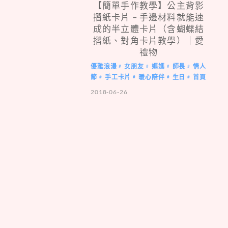
【簡單手作教學】公主背影
摺紙卡片 – 手邊材料就能速
成的半立體卡片（含蝴蝶結
摺紙、對角卡片教學）｜愛
禮物
優雅浪漫
女朋友
媽媽
師長
情人
#
#
#
#
節
手工卡片
暖心陪伴
生日
首頁
#
#
#
#
2018-06-26