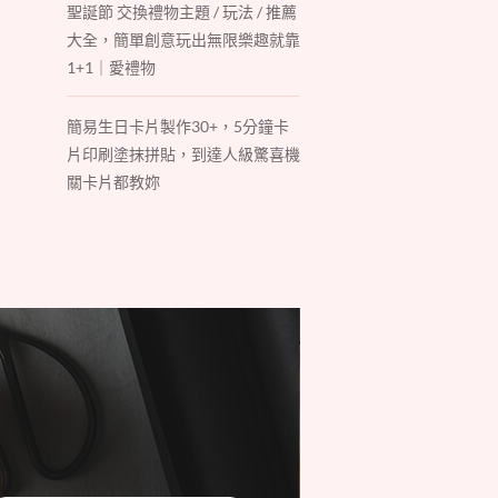
聖誕節 交換禮物主題 / 玩法 / 推薦
大全，簡單創意玩出無限樂趣就靠
1+1｜愛禮物
簡易生日卡片製作30+，5分鐘卡
片印刷塗抹拼貼，到達人級驚喜機
關卡片都教妳