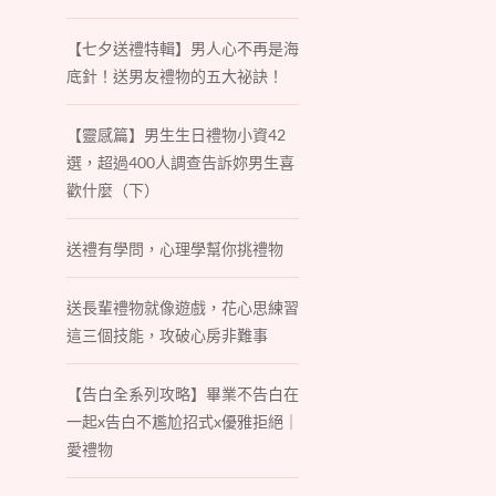
【七夕送禮特輯】男人心不再是海
底針！送男友禮物的五大祕訣！
【靈感篇】男生生日禮物小資42
選，超過400人調查告訴妳男生喜
歡什麼（下）
送禮有學問，心理學幫你挑禮物
送長輩禮物就像遊戲，花心思練習
這三個技能，攻破心房非難事
【告白全系列攻略】畢業不告白在
一起x告白不尷尬招式x優雅拒絕｜
愛禮物