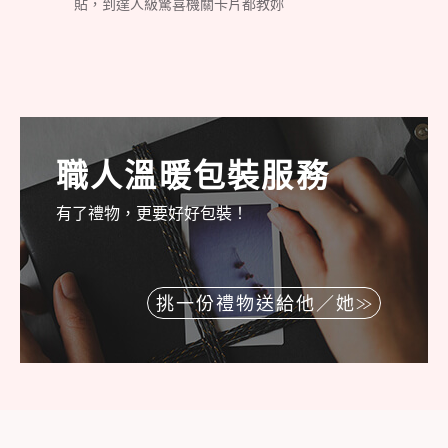
貼，到達人級驚喜機關卡片都教妳
職人溫暖包裝服務
有了禮物，更要好好包裝！
挑一份禮物送給他／她