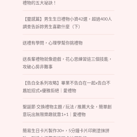
禮物的五大祕訣！
【靈感篇】男生生日禮物小資42選，超過400人
調查告訴妳男生喜歡什麼（下）
送禮有學問，心理學幫你挑禮物
送長輩禮物就像遊戲，花心思練習這三個技能，
攻破心房非難事
【告白全系列攻略】畢業不告白在一起x告白不
尷尬招式x優雅拒絕｜愛禮物
聖誕節 交換禮物主題 / 玩法 / 推薦大全，簡單創
意玩出無限樂趣就靠1+1｜愛禮物
簡易生日卡片製作30+，5分鐘卡片印刷塗抹拼