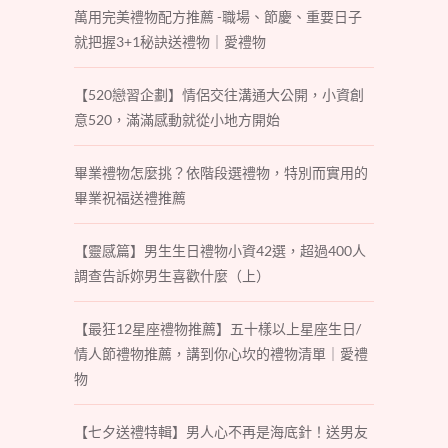
萬用完美禮物配方推薦 -職場、節慶、重要日子
就把握3+1秘訣送禮物｜愛禮物
【520戀習企劃】情侶交往溝通大公開，小資創
意520，滿滿感動就從小地方開始
畢業禮物怎麼挑？依階段選禮物，特別而實用的
畢業祝福送禮推薦
【靈感篇】男生生日禮物小資42選，超過400人
調查告訴妳男生喜歡什麼（上）
【最狂12星座禮物推薦】五十樣以上星座生日/
情人節禮物推薦，講到你心坎的禮物清單｜愛禮
物
【七夕送禮特輯】男人心不再是海底針！送男友