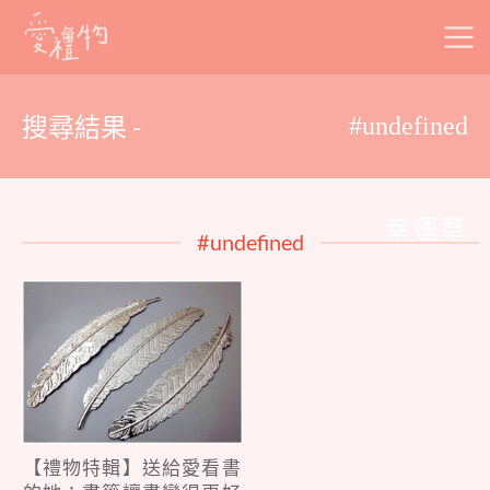
Skip
to
content
搜尋結果 -
#undefined
幸運草
#undefined
【禮物特輯】送給愛看書