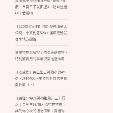
萬用完美禮物配方推薦 -職場、節
慶、重要日子就把握3+1秘訣送禮
物｜愛禮物
【520戀習企劃】情侶交往溝通大
公開，小資創意520，滿滿感動就
從小地方開始
畢業禮物怎麼挑？依階段選禮物，
特別而實用的畢業祝福送禮推薦
【靈感篇】男生生日禮物小資42
選，超過400人調查告訴妳男生喜
歡什麼（上）
【最狂12星座禮物推薦】五十樣
以上星座生日/情人節禮物推薦，
講到你心坎的禮物清單｜愛禮物