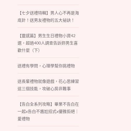
【七夕送禮特輯】男人心不再是海
底針！送男友禮物的五大祕訣！
【靈感篇】男生生日禮物小資42
選，超過400人調查告訴妳男生喜
歡什麼（下）
送禮有學問，心理學幫你挑禮物
送長輩禮物就像遊戲，花心思練習
這三個技能，攻破心房非難事
【告白全系列攻略】畢業不告白在
一起x告白不尷尬招式x優雅拒絕｜
愛禮物