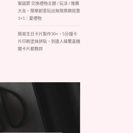
聖誕節 交換禮物主題 / 玩法 / 推薦
大全，簡單創意玩出無限樂趣就靠
1+1｜愛禮物
簡易生日卡片製作30+，5分鐘卡
片印刷塗抹拼貼，到達人級驚喜機
關卡片都教妳