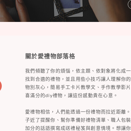
關於愛禮物部落格
我們傾聽了你的煩惱，依主題、依對象將化成
找到合適的禮物，並且用些小技巧讓人理解你
物別灰心，簡易手工卡片教學文、手作教學影
喜滿分的diy禮物，讓這份感動貴在心意。
愛禮物相信，人們能透過一份禮物而拉近距離
子近了提醒你、幫你準備好禮物清單、職人包
加分的話語撰寫成送禮秘笈與創意情境。想讓