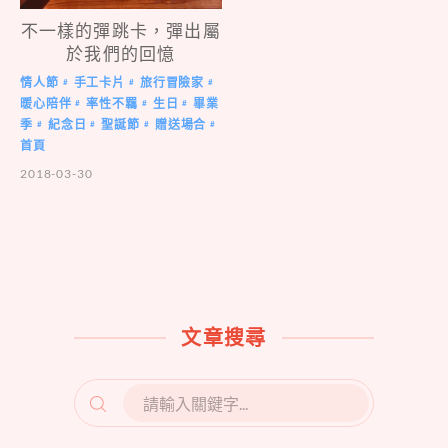
不一樣的彈跳卡，彈出屬
於我們的回憶
情人節
手工卡片
旅行冒險家
#
#
#
暖心陪伴
率性不羈
生日
畢業
#
#
#
季
紀念日
聖誕節
贈送場合
#
#
#
#
首頁
2018-03-30
文章搜尋
SEARCH
FOR: