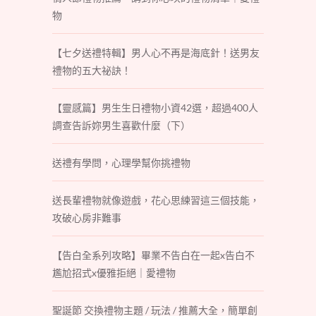
物
【七夕送禮特輯】男人心不再是海底針！送男友
禮物的五大祕訣！
【靈感篇】男生生日禮物小資42選，超過400人
調查告訴妳男生喜歡什麼（下）
送禮有學問，心理學幫你挑禮物
送長輩禮物就像遊戲，花心思練習這三個技能，
攻破心房非難事
【告白全系列攻略】畢業不告白在一起x告白不
尷尬招式x優雅拒絕｜愛禮物
聖誕節 交換禮物主題 / 玩法 / 推薦大全，簡單創