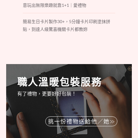
意玩出無限樂趣就靠1+1｜愛禮物
簡易生日卡片製作30+，5分鐘卡片印刷塗抹拼
貼，到達人級驚喜機關卡片都教妳
職人溫暖包裝服務
有了禮物，更要好好包裝！
挑一份禮物送給他／她