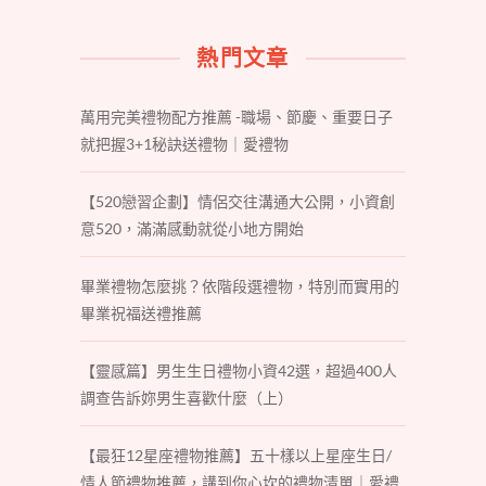
熱門文章
萬用完美禮物配方推薦 -職場、節慶、重要日子
就把握3+1秘訣送禮物｜愛禮物
【520戀習企劃】情侶交往溝通大公開，小資創
意520，滿滿感動就從小地方開始
畢業禮物怎麼挑？依階段選禮物，特別而實用的
畢業祝福送禮推薦
【靈感篇】男生生日禮物小資42選，超過400人
調查告訴妳男生喜歡什麼（上）
【最狂12星座禮物推薦】五十樣以上星座生日/
情人節禮物推薦，講到你心坎的禮物清單｜愛禮