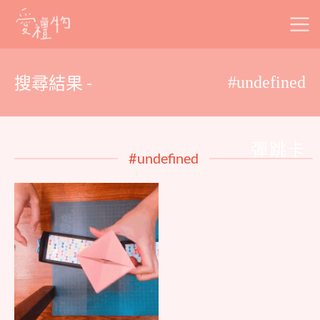
Skip
to
content
搜尋結果 -
#undefined
彈跳卡
#undefined