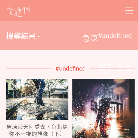
Skip
to
content
搜尋結果 -
#undefined
急凍
雨天 台北
#undefined
急凍雨天何處去，台北給
你不一樣的想像（下）