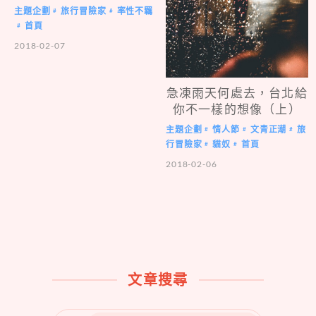
主題企劃
旅行冒險家
率性不羈
#
#
首頁
#
2018-02-07
急凍雨天何處去，台北給
你不一樣的想像（上）
主題企劃
情人節
文青正潮
旅
#
#
#
行冒險家
貓奴
首頁
#
#
2018-02-06
文章搜尋