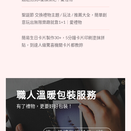
聖誕節 交換禮物主題 / 玩法 / 推薦大全，簡單創
意玩出無限樂趣就靠1+1｜愛禮物
簡易生日卡片製作30+，5分鐘卡片印刷塗抹拼
貼，到達人級驚喜機關卡片都教妳
職人溫暖包裝服務
有了禮物，更要好好包裝！