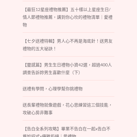
【最狂12星座禮物推薦】五十樣以上星座生日/
情人節禮物推薦，講到你心坎的禮物清單｜愛禮
物
【七夕送禮特輯】男人心不再是海底針！送男友
禮物的五大祕訣！
【靈感篇】男生生日禮物小資42選，超過400人
調查告訴妳男生喜歡什麼（下）
送禮有學問，心理學幫你挑禮物
送長輩禮物就像遊戲，花心思練習這三個技能，
攻破心房非難事
【告白全系列攻略】畢業不告白在一起x告白不
尷尬招式x優雅拒絕｜愛禮物