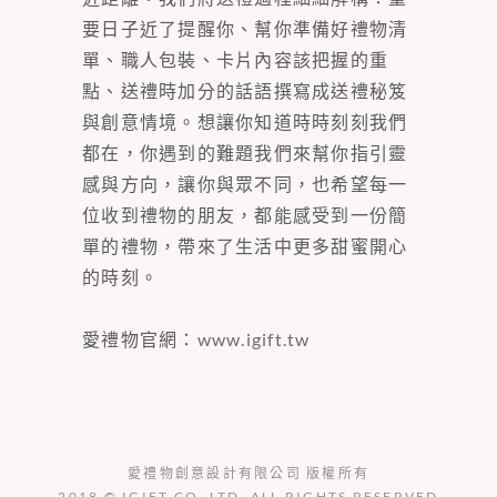
要日子近了提醒你、幫你準備好禮物清
單、職人包裝、卡片內容該把握的重
點、送禮時加分的話語撰寫成送禮秘笈
與創意情境。想讓你知道時時刻刻我們
都在，你遇到的難題我們來幫你指引靈
感與方向，讓你與眾不同，也希望每一
位收到禮物的朋友，都能感受到一份簡
單的禮物，帶來了生活中更多甜蜜開心
的時刻。
愛禮物官網：
www.igift.tw
愛禮物創意設計有限公司 版權所有
2018 © IGIFT CO. LTD. ALL RIGHTS RESERVED