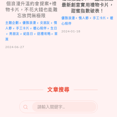
個浪漫升溫約會提案+禮
最新創意實用禮物卡片，
物卡片，不花大錢也能難
甜蜜指數破表！
忘放閃無極限
優雅浪漫
情人節
手工卡片
暖
#
#
#
主題企劃
優雅浪漫
女朋友
情
#
#
#
心陪伴
人節
手工卡片
暖心陪伴
生日
#
#
#
2024-01-18
男朋友
紀念日
送禮攻略
首
#
#
#
#
頁
2024-06-27
文章搜尋
SEARCH
FOR: