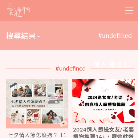
Skip
to
content
搜尋結果 -
#undefined
情人節卡片
#undefined
2024情人節送女友/老婆
七夕情人節怎麼過？ 11
禮物推薦14+，寵她就送