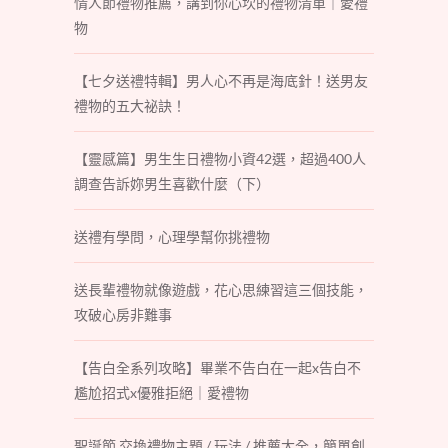
情人節禮物推薦，講到你心坎的禮物清單｜愛禮
物
【七夕送禮特輯】男人心不再是海底針！送男友
禮物的五大祕訣！
【靈感篇】男生生日禮物小資42選，超過400人
調查告訴妳男生喜歡什麼（下）
送禮有學問，心理學幫你挑禮物
送長輩禮物就像遊戲，花心思練習這三個技能，
攻破心房非難事
【告白全系列攻略】畢業不告白在一起x告白不
尷尬招式x優雅拒絕｜愛禮物
聖誕節 交換禮物主題 / 玩法 / 推薦大全，簡單創