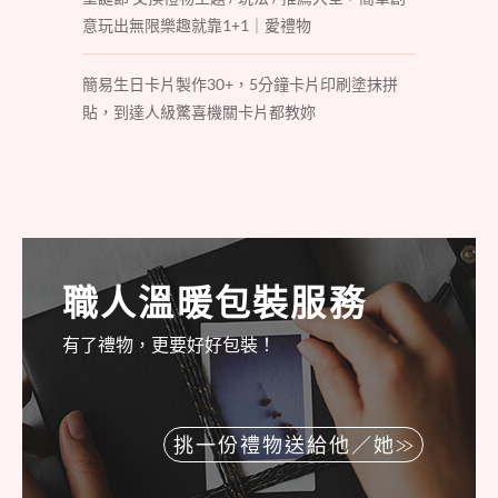
意玩出無限樂趣就靠1+1｜愛禮物
簡易生日卡片製作30+，5分鐘卡片印刷塗抹拼
貼，到達人級驚喜機關卡片都教妳
職人溫暖包裝服務
有了禮物，更要好好包裝！
挑一份禮物送給他／她