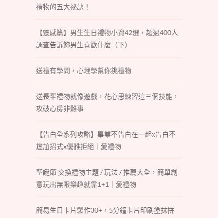
禮物的五大祕訣！
【靈感篇】男生生日禮物小資42選，超過400人
調查告訴妳男生喜歡什麼（下）
送禮有學問，心理學幫你挑禮物
送長輩禮物就像遊戲，花心思練習這三個技能，
攻破心房非難事
【告白全系列攻略】畢業不告白在一起x告白不
尷尬招式x優雅拒絕｜愛禮物
聖誕節 交換禮物主題 / 玩法 / 推薦大全，簡單創
意玩出無限樂趣就靠1+1｜愛禮物
簡易生日卡片製作30+，5分鐘卡片印刷塗抹拼