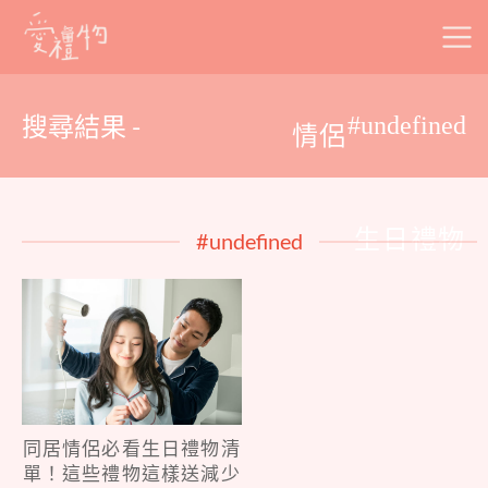
Skip
to
content
搜尋結果 -
#undefined
情侶
生日禮物
#undefined
同居情侶必看生日禮物清
單！這些禮物這樣送減少