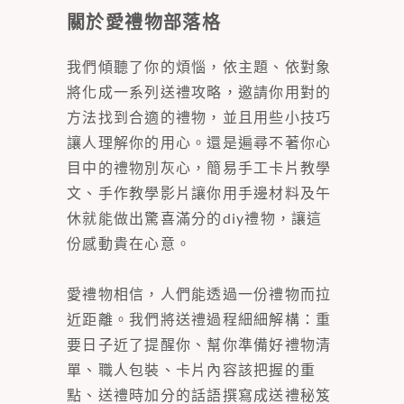
關於愛禮物部落格
我們傾聽了你的煩惱，依主題、依對象
將化成一系列送禮攻略，邀請你用對的
方法找到合適的禮物，並且用些小技巧
讓人理解你的用心。還是遍尋不著你心
目中的禮物別灰心，簡易手工卡片教學
文、手作教學影片讓你用手邊材料及午
休就能做出驚喜滿分的diy禮物，讓這
份感動貴在心意。
愛禮物相信，人們能透過一份禮物而拉
近距離。我們將送禮過程細細解構：重
要日子近了提醒你、幫你準備好禮物清
單、職人包裝、卡片內容該把握的重
點、送禮時加分的話語撰寫成送禮秘笈