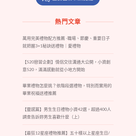
熱門文章
萬用完美禮物配方推薦 -職場、節慶、重要日子
就把握3+1秘訣送禮物｜愛禮物
【520戀習企劃】情侶交往溝通大公開，小資創
意520，滿滿感動就從小地方開始
畢業禮物怎麼挑？依階段選禮物，特別而實用的
畢業祝福送禮推薦
【靈感篇】男生生日禮物小資42選，超過400人
調查告訴妳男生喜歡什麼（上）
【最狂12星座禮物推薦】五十樣以上星座生日/