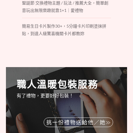
聖誕節 交換禮物主題 / 玩法 / 推薦大全，簡單創
意玩出無限樂趣就靠1+1｜愛禮物
簡易生日卡片製作30+，5分鐘卡片印刷塗抹拼
貼，到達人級驚喜機關卡片都教妳
職人溫暖包裝服務
有了禮物，更要好好包裝！
挑一份禮物送給他／她