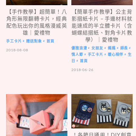
【簡單手作教學】公主背
【手作教學】超簡單！八
影摺紙卡片 – 手邊材料就
角形無限翻轉卡片，經典
能速成的半立體卡片（含
配色玩出你的風格漫威英
蝴蝶結摺紙、對角卡片教
雄｜愛禮物
學）｜愛禮物
手工卡片
贈送對象
首頁
#
#
優雅浪漫
女朋友
媽媽
師長
#
#
#
#
2018-08-08
情人節
手工卡片
暖心陪伴
生
#
#
#
日
首頁
#
2018-06-26
！各節日通用！DIY創意