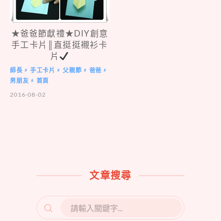
★爸爸節獻禮★DIY創意
手工卡片║直挺挺襯衫卡
片
師長
手工卡片
父親節
爸爸
#
#
#
#
男朋友
首頁
#
2016-08-02
文章搜尋
SEARCH
FOR: