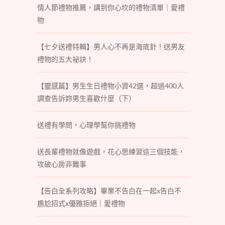
情人節禮物推薦，講到你心坎的禮物清單｜愛禮
物
【七夕送禮特輯】男人心不再是海底針！送男友
禮物的五大祕訣！
【靈感篇】男生生日禮物小資42選，超過400人
調查告訴妳男生喜歡什麼（下）
送禮有學問，心理學幫你挑禮物
送長輩禮物就像遊戲，花心思練習這三個技能，
攻破心房非難事
【告白全系列攻略】畢業不告白在一起x告白不
尷尬招式x優雅拒絕｜愛禮物