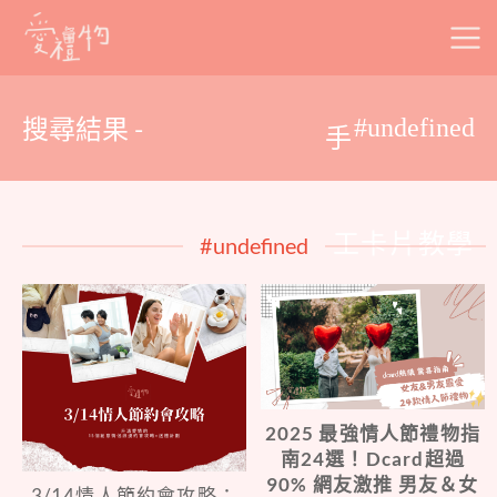
Skip
to
content
搜尋結果 -
#undefined
手
工卡片教學
#undefined
2025 最強情人節禮物指
南24選！Dcard超過
90% 網友激推 男友＆女
3/14情人節約會攻略：