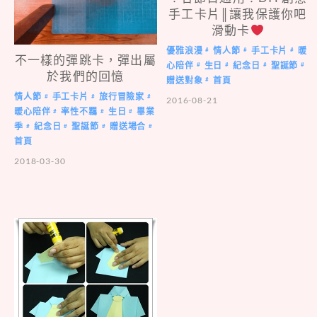
手工卡片║讓我保護你吧
滑動卡
優雅浪漫
情人節
手工卡片
暖
#
#
#
不一樣的彈跳卡，彈出屬
心陪伴
生日
紀念日
聖誕節
#
#
#
#
於我們的回憶
贈送對象
首頁
#
情人節
手工卡片
旅行冒險家
#
#
#
2016-08-21
暖心陪伴
率性不羈
生日
畢業
#
#
#
季
紀念日
聖誕節
贈送場合
#
#
#
#
首頁
2018-03-30