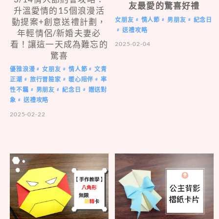
友最愛的驚喜好禮
升溫愛情的15個浪漫活
女朋友
情人節
男朋友
紀念日
動提案+創意送禮計劃，
#
#
#
送禮攻略
#
年輕情侶/新婚夫妻必
看！讓這一天成為難忘的
2025-02-04
驚喜
優雅浪漫
女朋友
情人節
文青
#
#
#
正潮
旅行冒險家
暖心陪伴
率
#
#
#
性不羈
男朋友
紀念日
贈送對
#
#
#
象
送禮攻略
#
2025-02-22