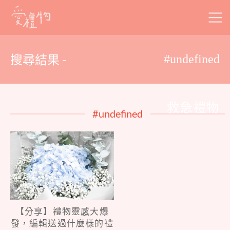
Skip
to
content
搜尋結果 -
#undefined
救急禮物
#undefined
【分享】禮物靈感大爆
發，編輯送過什麼樣的禮