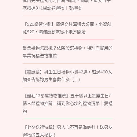
萬用完美禮物配方推薦 -職場、節慶、重要日子
就把握3+1秘訣送禮物｜愛禮物
【520戀習企劃】情侶交往溝通大公開，小資創
意520，滿滿感動就從小地方開始
畢業禮物怎麼挑？依階段選禮物，特別而實用的
畢業祝福送禮推薦
【靈感篇】男生生日禮物小資42選，超過400人
調查告訴妳男生喜歡什麼（上）
【最狂12星座禮物推薦】五十樣以上星座生日/
情人節禮物推薦，講到你心坎的禮物清單｜愛禮
物
【七夕送禮特輯】男人心不再是海底針！送男友
禮物的五大祕訣！