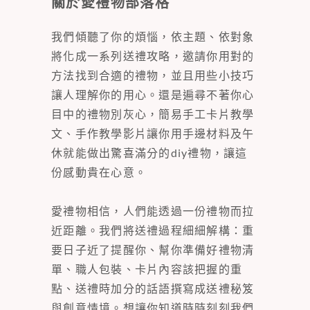
關於愛禮物部落格
我們傾聽了你的煩惱，依主題、依對象
將化成一系列送禮攻略，邀請你用對的
方法找到合適的禮物，並且用些小技巧
讓人理解你的用心。還是遍尋不著你心
目中的禮物別灰心，簡易手工卡片教學
文、手作教學影片讓你用手邊材料及午
休就能做出驚喜滿分的diy禮物，讓這
份感動貴在心意。
愛禮物相信，人們能透過一份禮物而拉
近距離。我們將送禮過程細細解構：重
要日子近了提醒你、幫你準備好禮物清
單、職人包裝、卡片內容該把握的重
點、送禮時加分的話語撰寫成送禮秘笈
與創意情境。想讓你知道時時刻刻我們