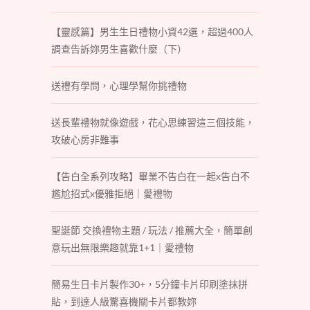
【靈感篇】男生生日禮物小資42選，超過400人
調查告訴妳男生喜歡什麼（下）
送禮有學問，心理學幫你挑禮物
送長輩禮物就像遊戲，花心思練習這三個技能，
攻破心房非難事
【告白全系列攻略】畢業不告白在一起x告白不
尷尬招式x優雅拒絕｜愛禮物
聖誕節 交換禮物主題 / 玩法 / 推薦大全，簡單創
意玩出無限樂趣就靠1+1｜愛禮物
簡易生日卡片製作30+，5分鐘卡片印刷塗抹拼
貼，到達人級驚喜機關卡片都教妳