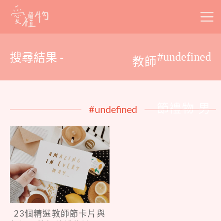
Skip
to
content
搜尋結果 -
#undefined
教師
節禮物 男
#undefined
23個精選教師節卡片與