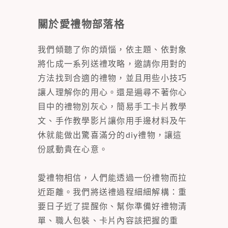
關於愛禮物部落格
我們傾聽了你的煩惱，依主題、依對象
將化成一系列送禮攻略，邀請你用對的
方法找到合適的禮物，並且用些小技巧
讓人理解你的用心。還是遍尋不著你心
目中的禮物別灰心，簡易手工卡片教學
文、手作教學影片讓你用手邊材料及午
休就能做出驚喜滿分的diy禮物，讓這
份感動貴在心意。
愛禮物相信，人們能透過一份禮物而拉
近距離。我們將送禮過程細細解構：重
要日子近了提醒你、幫你準備好禮物清
單、職人包裝、卡片內容該把握的重