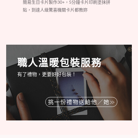
簡易生日卡片製作30+，5分鐘卡片印刷塗抹拼
貼，到達人級驚喜機關卡片都教妳
職人溫暖包裝服務
有了禮物，更要好好包裝！
挑一份禮物送給他／她