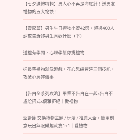
【七夕送禮特輯】男人心不再是海底針！送男友
禮物的五大祕訣！
【靈感篇】男生生日禮物小資42選，超過400人
調查告訴妳男生喜歡什麼（下）
送禮有學問，心理學幫你挑禮物
送長輩禮物就像遊戲，花心思練習這三個技能，
攻破心房非難事
【告白全系列攻略】畢業不告白在一起x告白不
尷尬招式x優雅拒絕｜愛禮物
聖誕節 交換禮物主題 / 玩法 / 推薦大全，簡單創
意玩出無限樂趣就靠1+1｜愛禮物