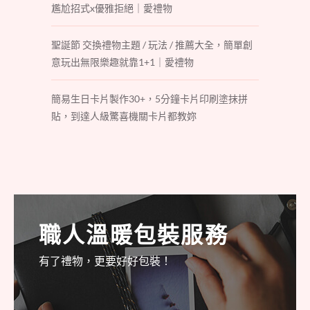
尷尬招式x優雅拒絕｜愛禮物
聖誕節 交換禮物主題 / 玩法 / 推薦大全，簡單創
意玩出無限樂趣就靠1+1｜愛禮物
簡易生日卡片製作30+，5分鐘卡片印刷塗抹拼
貼，到達人級驚喜機關卡片都教妳
職人溫暖包裝服務
有了禮物，更要好好包裝！