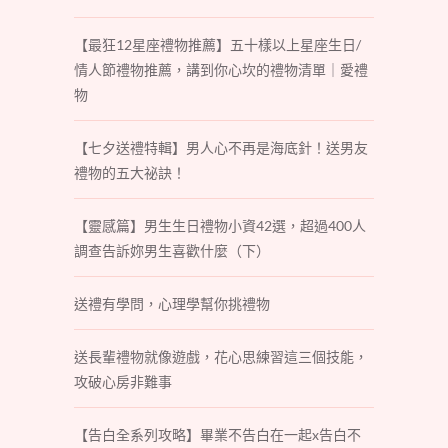
【最狂12星座禮物推薦】五十樣以上星座生日/
情人節禮物推薦，講到你心坎的禮物清單｜愛禮
物
【七夕送禮特輯】男人心不再是海底針！送男友
禮物的五大祕訣！
【靈感篇】男生生日禮物小資42選，超過400人
調查告訴妳男生喜歡什麼（下）
送禮有學問，心理學幫你挑禮物
送長輩禮物就像遊戲，花心思練習這三個技能，
攻破心房非難事
【告白全系列攻略】畢業不告白在一起x告白不