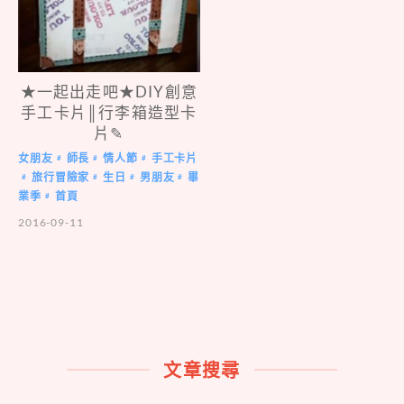
★一起出走吧★DIY創意
手工卡片║行李箱造型卡
片✎
女朋友
師長
情人節
手工卡片
#
#
#
旅行冒險家
生日
男朋友
畢
#
#
#
#
業季
首頁
#
2016-09-11
文章搜尋