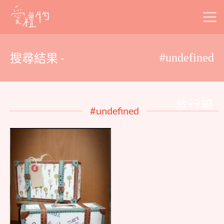
Skip
to
content
搜尋結果 -
#undefined
旅行箱
#undefined