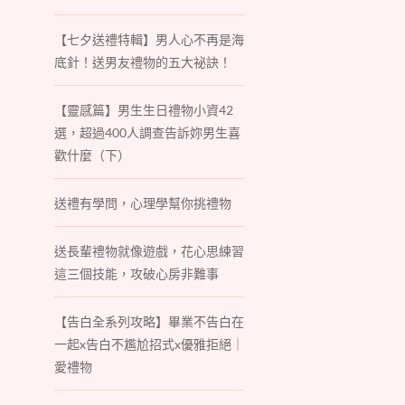
【七夕送禮特輯】男人心不再是海
底針！送男友禮物的五大祕訣！
【靈感篇】男生生日禮物小資42
選，超過400人調查告訴妳男生喜
歡什麼（下）
送禮有學問，心理學幫你挑禮物
送長輩禮物就像遊戲，花心思練習
這三個技能，攻破心房非難事
【告白全系列攻略】畢業不告白在
一起x告白不尷尬招式x優雅拒絕｜
愛禮物