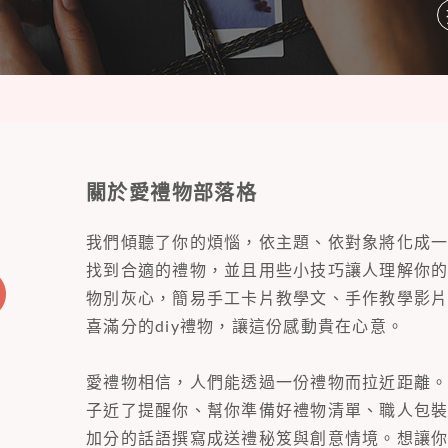
關於愛禮物部落格
我們傾聽了你的煩惱，依主題、依對象將化成
找到合適的禮物，並且用些小技巧讓人理解你
物別灰心，簡易手工卡片教學文、手作教學影
喜滿分的diy禮物，讓這份感動貴在心意。
愛禮物相信，人們能透過一份禮物而拉近距離
子近了提醒你、幫你準備好禮物清單、職人包
加分的話語撰寫成送禮秘笈與創意情境。想讓