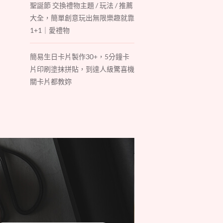
聖誕節 交換禮物主題 / 玩法 / 推薦
大全，簡單創意玩出無限樂趣就靠
1+1｜愛禮物
簡易生日卡片製作30+，5分鐘卡
片印刷塗抹拼貼，到達人級驚喜機
關卡片都教妳