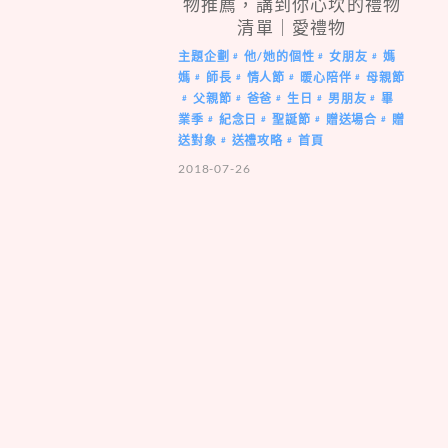
物推薦，講到你心坎的禮物
清單｜愛禮物
主題企劃
他/她的個性
女朋友
媽
#
#
#
媽
師長
情人節
暖心陪伴
母親節
#
#
#
#
父親節
爸爸
生日
男朋友
畢
#
#
#
#
#
業季
紀念日
聖誕節
贈送場合
贈
#
#
#
#
送對象
送禮攻略
首頁
#
#
2018-07-26